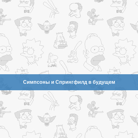
Симпсоны и Спрингфилд в будущем