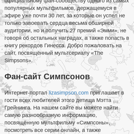
официальному фан-сообществу одного из самых
популярных мультфильмов, держащемуся в
эфире уже почти 30 лет, за которые он успел не
только завоевать сердца весьма обширной
аудитории, но и получить 27 премий «Эмми», не
говоря об остальных наградах, а также попасть в
книгу рекордов Гинесса. Добро пожаловать на
сайт, посвящённый мультсериалу «The
Simpsons».
Фан-сайт Симпсонов
Интернет-портал
lizasimpson.com
приглашает в
гости всех любителей этого детища Мэтта
Грейнинга. На нашем сайте вы можете найти
самую разнообразную информацию,
посвящённую мультфильму «Симпсоны»,
посмотреть все серии онлайн, а также