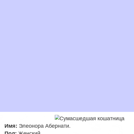
Имя:
Элеонора Абернати
.
Пол:
Женский
.