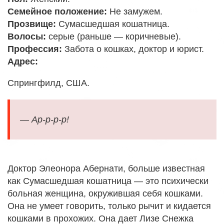
Семейное положение:
Не замужем
.
Прозвище:
Сумасшедшая кошатница
.
Волосы:
серые (раньше — коричневые).
Профессия:
Забота о кошках, доктор и юрист
.
Адрес:
Спрингфилд
,
США
.
— Ар-р-р-р!
Доктор Элеонора Абернати, больше известная
как Сумасшедшая кошатница — это психически
больная женщина, окружившая себя кошками.
Она не умеет говорить, только рычит и кидается
кошками в прохожих. Она дает Лизе Снежка