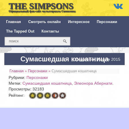
THE SIMPSONS
Официальный фан-сайт мультсериала Симпсоны
Главная
Смотреть онлайн
Интересное
Персонажи
The Tapped Out
Контакты
Сумасшедшая кошатница
Обновлено: 7 июля 2015
Главная
»
Персонажи
»
Сумасшедшая кошатница
Рубрики:
Персонажи
Метки:
Сумасшедшая кошатница
,
Элеонора Абернати
.
Просмотры: 32183
Рейтинг: