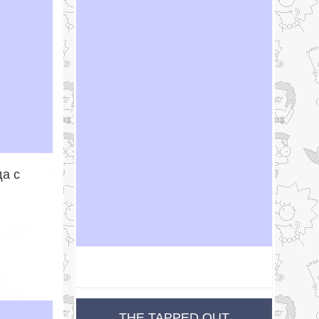
да с
THE TAPPED OUT