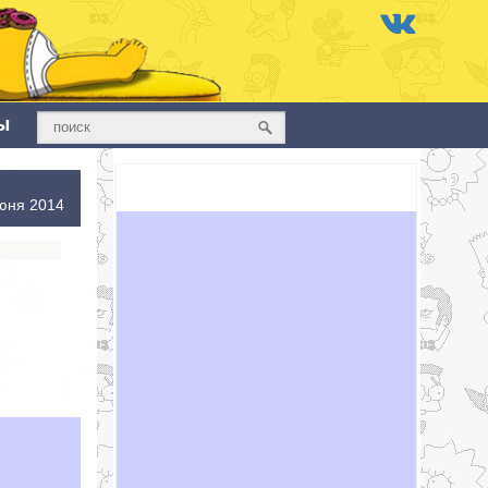
ы
юня 2014