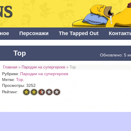
NS
ное
Персонажи
The Tapped Out
Контакт
Тор
Обновлено: 5 и
Главная
»
Пародии на супергероев
»
Тор
Рубрики:
Пародии на супергероев
Метки:
Тор
.
Просмотры: 3252
Рейтинг: