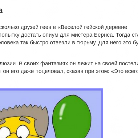
а
есколько друзей геев в «Веселой гейской деревне
опытку достать опиум для мистера Бернса. Тогда ст
еловека так быстро отвезли в тюрьму. Для него это б
люзии. В своих фантазиях он лежит на своей постели
 он его даже поцеловал, сказав при этом: «Это всег