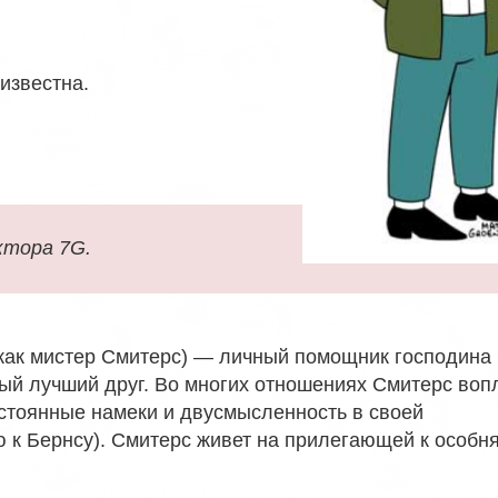
еизвестна
.
ктора 7G.
как мистер Смитерс) — личный помощник господина 
ый лучший друг. Во многих отношениях Смитерс воп
остоянные намеки и двусмысленность в своей
 к Бернсу). Смитерс живет на прилегающей к особн