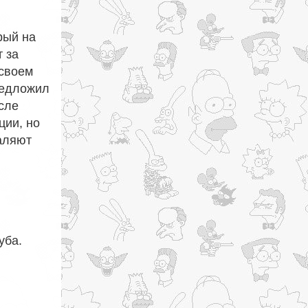
рый на
 за
 своем
редложил
сле
ции, но
валяют
уба.