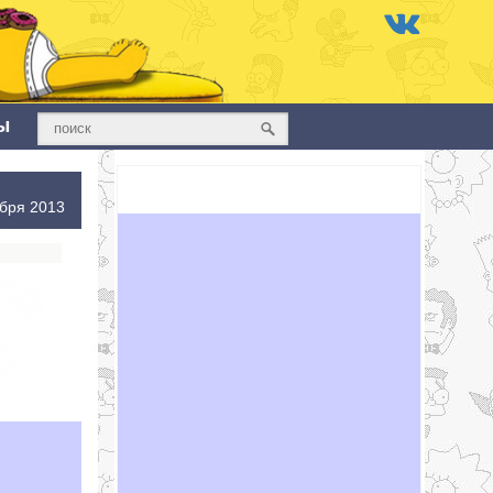
ы
бря 2013