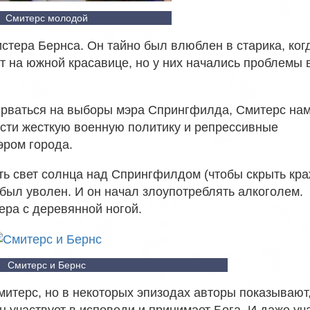
Смитерс молодой
тера Бернса. Он тайно был влюблен в старика, ког
ат на южной красавице, но у них начались проблемы 
ирваться на выборы мэра Спрингфилда, Смитерс на
вести жесткую военную политику и репрессивные
эром города.
ать свет солнца над Спрингфилдом (чтобы скрыть кр
был уволен. И он начал злоупотреблять алкоголем.
ера с деревянной ногой.
Смитерс и Бернс
итерс, но в некоторых эпизодах авторы показывают,
 участвует в исповеди и принимает Бога. И даже уч