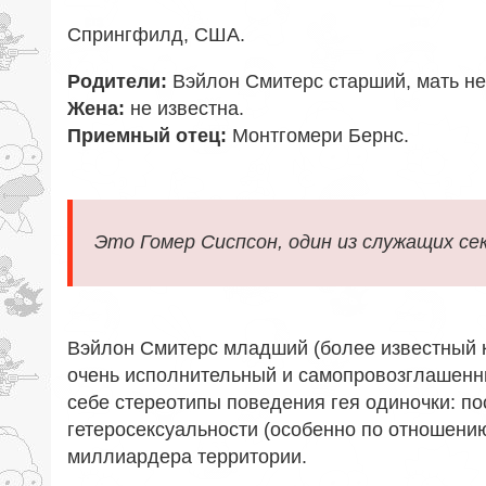
Спрингфилд
,
США
.
Родители:
Вэйлон Смитерс старший, мать н
Жена:
не известна
.
Приемный отец:
Монтгомери Бернс
.
Это Гомер Сиспсон, один из служащих се
Вэйлон Смитерс младший (более известный 
очень исполнительный и самопровозглашенн
себе стереотипы поведения гея одиночки: п
гетеросексуальности (особенно по отношению
миллиардера территории.