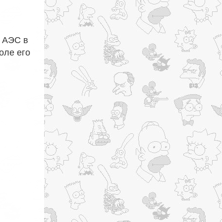
а АЭС в
оле его