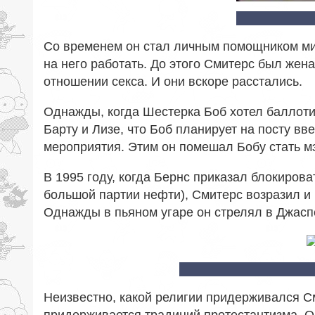
Со временем он стал личным помощником мис
на него работать. До этого Смитерс был жен
отношении секса. И они вскоре расстались.
Однажды, когда Шестерка Боб хотел баллот
Барту и Лизе, что Боб планирует на посту в
мероприятия. Этим он помешал Бобу стать м
В 1995 году, когда Бернс приказал блокиров
большой партии нефти), Смитерс возразил и 
Однажды в пьяном угаре он стрелял в Джасп
Неизвестно, какой религии придерживался См
придерживается традиций протестантизма. Он