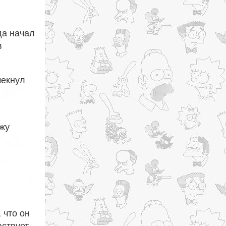
да начал
в
мекнул
ажу
 что он
аствует