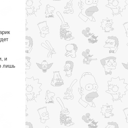
арик
удет
, и
о лишь