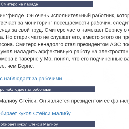
Смитерс на параде
ингфилде. Он очень исполнительный работник, кото
вечает за мониторинг посещаемости рабочих, следит
яца за свой труд. Смитерс часто намекает Бернсу о
. Но старик чато не слушает его, вместо этого он п
псона. Смитерс ненадолго стал президентом АЭС по
 думал наладить эффективную работу на электростан
омера в таверне у Мо, понял, что его подчиненные 
ее, чем Бернс.
рс наблюдает за рабочими
Малибу Стейси. Он является президентом ее фан-кл
собирает кукол Стейси Малибу