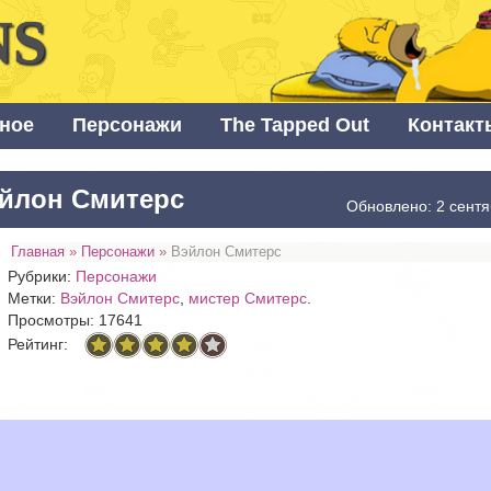
NS
ное
Персонажи
The Tapped Out
Контакт
йлон Смитерс
Обновлено: 2 сентя
Главная
»
Персонажи
»
Вэйлон Смитерс
Рубрики:
Персонажи
Метки:
Вэйлон Смитерс
,
мистер Смитерс
.
Просмотры: 17641
Рейтинг: