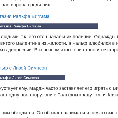
елая ворона среди них.
нтазия Ральфа Виггама
людьми, т.к. его отец начальник полиции. Однажды 
вятого Валентина из жалости, а Ральф влюбился в 
ам в депрессии. В конечном итоге они становятся хо
альф с Лизой Симпсон
чуствует ему. Мардж часто заставляет его играть с В
ает одну авантюру: они с Ральфом крадут ключ Клэ
 ним обходится. Он обожает заниматься чем-то вмес