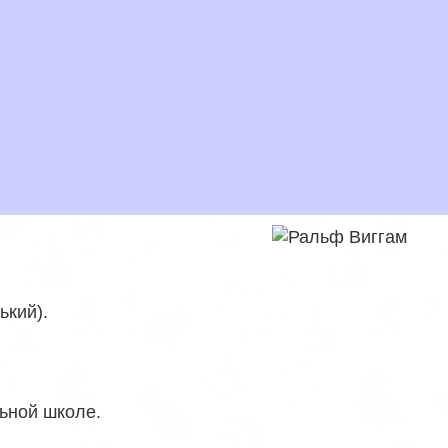
ький)
.
льной школе
.