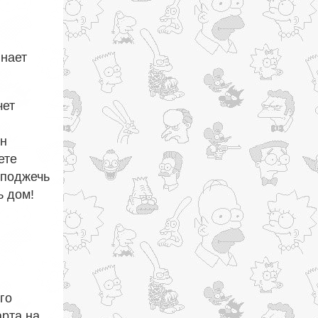
инает
чет
он
ете
 поджечь
ь дом!
го
арта на