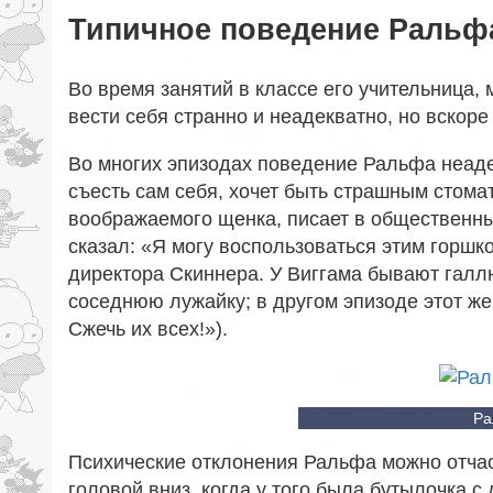
Типичное поведение Ральф
Во время занятий в классе его учительница,
вести себя странно и неадекватно, но вскоре
Во многих эпизодах поведение Ральфа неаде
съесть сам себя, хочет быть страшным стом
воображаемого щенка, писает в общественны
сказал: «Я могу воспользоваться этим горш
директора Скиннера. У Виггама бывают галл
соседнюю лужайку; в другом эпизоде этот же
Сжечь их всех!»).
Ра
Психические отклонения Ральфа можно отчаст
головой вниз, когда у того была бутылочка 