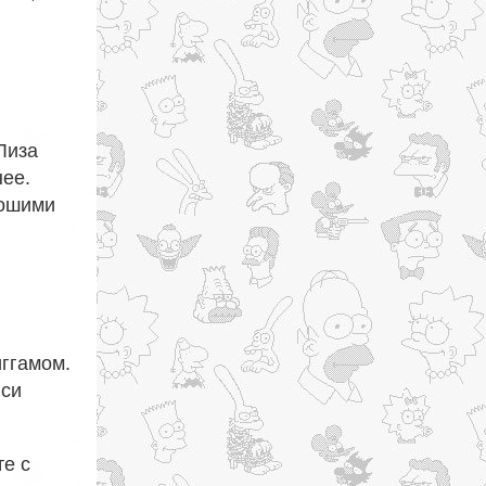
Лиза
нее.
рошими
иггамом.
нси
те с