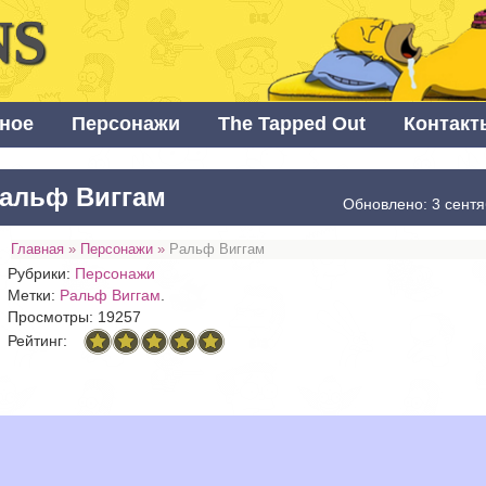
NS
ное
Персонажи
The Tapped Out
Контакт
альф Виггам
Обновлено: 3 сентя
Главная
»
Персонажи
»
Ральф Виггам
Рубрики:
Персонажи
Метки:
Ральф Виггам
.
Просмотры: 19257
Рейтинг: