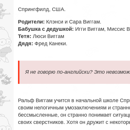
Спрингфилд
,
США
.
Родители:
Клэнси и Сара Виггам
.
Бабушка с дедушкой:
Игги Виггам, Миссис В
Тетя:
Люси Виггам
Дядя:
Фред Канеки
.
Я не говорю по-английски? Это невозмож
Ральф Виггам учится в начальной школе Спр
своим нелогичным умозаключениям и странно
бессмысленные, он странно понимает ситуаци
своих сверстников. Хотя он дружит с некото