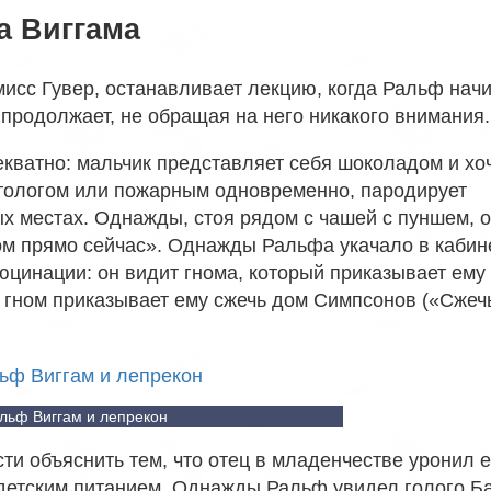
а Виггама
 мисс Гувер, останавливает лекцию, когда Ральф нач
 продолжает, не обращая на него никакого внимания.
кватно: мальчик представляет себя шоколадом и хо
атологом или пожарным одновременно, пародирует
х местах. Однажды, стоя рядом с чашей с пуншем, 
ком прямо сейчас». Однажды Ральфа укачало в кабин
юцинации: он видит гнома, который приказывает ему
 гном приказывает ему сжечь дом Симпсонов («Сжеч
льф Виггам и лепрекон
и объяснить тем, что отец в младенчестве уронил е
с детским питанием. Однажды Ральф увидел голого Б