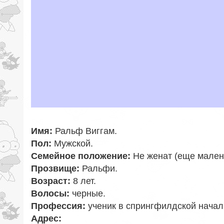
Имя:
Ральф Виггам
.
Пол:
Мужской
.
Семейное положение:
Не женат (еще мален
Прозвище:
Ральфи
.
Возраст:
8 лет.
Волосы:
черные.
Профессия:
ученик в спрингфилдской нача
Адрес: