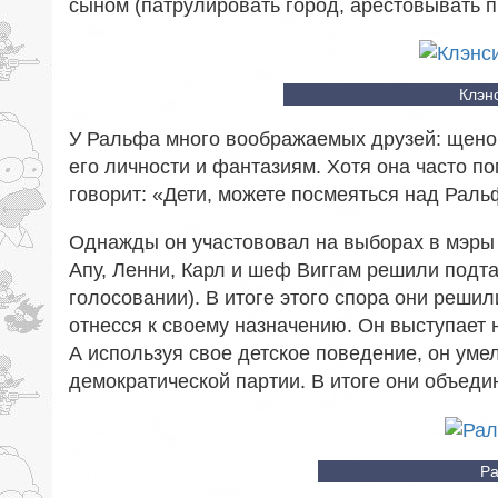
сыном (патрулировать город, арестовывать п
Клэн
У Ральфа много воображаемых друзей: щенок
его личности и фантазиям. Хотя она часто п
говорит: «Дети, можете посмеяться над Раль
Однажды он участововал на выборах в мэры
Апу, Ленни, Карл и шеф Виггам решили подт
голосовании). В итоге этого спора они реши
отнесся к своему назначению. Он выступает 
А используя свое детское поведение, он уме
демократической партии. В итоге они объеди
Ра