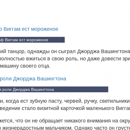
ф Виггам ест мороженое
ший танцор, однажды он сыграл Джорджа Вашингтона
полностью вжиться в свою роль, но даже довести зр
 машину своего отца.
в роли Джорджа Вашингтона
 когда ест зубную пасту, червей, ручку, светильники
оведение стало визитной карточкой маленького Вигга
жется, что он не обращает никакого внимания на ок
 жизнерадостным мальчиком. Однако часто он грустны