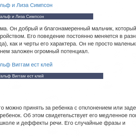
альф и Лиза Симпсон
ма. Он добрый и благонамеренный мальчик, которы
тройством. Его поведение постоянно меняется в раз
а), как и черты его характера. Он не просто малень
в нем заложен огромный потенциал.
альф Виггам ест клей
го можно принять за ребенка с отклонением или зад
 ребенок. Об этом свидетельствует его медленное п
школе и деффекты речи. Его случайные фразы и