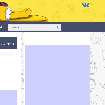
ы
бря 2013