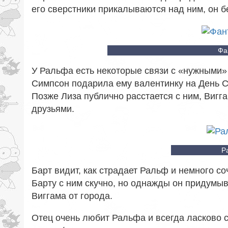
его сверстники прикалываются над ним, он б
Фа
У Ральфа есть некоторые связи с «нужными» 
Симпсон подарила ему валентинку на День С
Позже Лиза публично расстается с ним, Вигг
друзьями.
Р
Барт видит, как страдает Ральф и немного со
Барту с ним скучно, но однажды он придумыв
Виггама от города.
Отец очень любит Ральфа и всегда ласково с