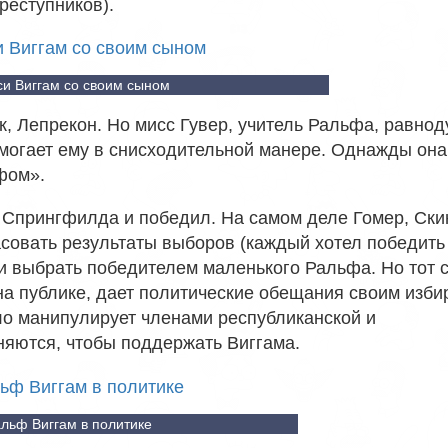
реступников).
си Виггам со своим сыном
, Лепрекон. Но мисс Гувер, учитель Ральфа, равнод
омогает ему в снисходительной манере. Однажды она
фом».
 Спрингфилда и победил. На самом деле Гомер, Ски
асовать результаты выборов (каждый хотел победить
ли выбрать победителем маленького Ральфа. Но тот 
на публике, дает политические обещания своим изби
ло манипулирует членами республиканской и
няются, чтобы поддержать Виггама.
льф Виггам в политике