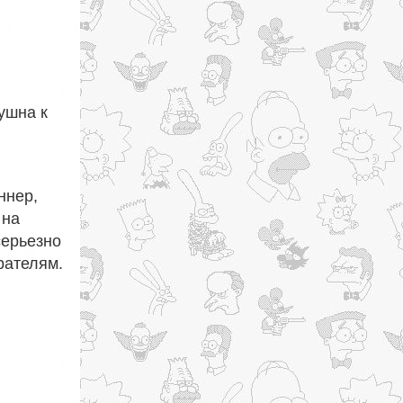
ушна к
ннер,
 на
серьезно
рателям.