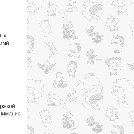
й
ных
кимй
ержкой
онимание