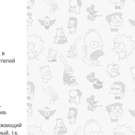
 в
ителей
,
ма.
ружающий
й, т.к.