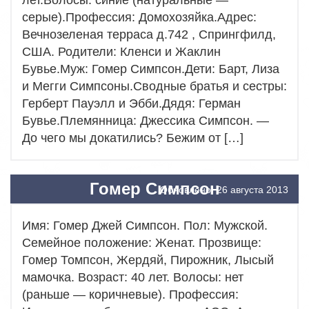
серые).Профессия: Домохозяйка.Адрес:
Вечнозеленая терраса д.742 , Спрингфилд,
США. Родители: Кленси и Жаклин
Бувье.Муж: Гомер Симпсон.Дети: Барт, Лиза
и Мегги Симпсоны.Сводные братья и сестры:
Герберт Пауэлл и Эбби.Дядя: Герман
Бувье.Племянница: Джессика Симпсон. —
До чего мы докатились? Бежим от […]
Гомер Симпсон
Обновлено: 26 августа 2013
Имя: Гомер Джей Симпсон. Пол: Мужской.
Семейное положение: Женат. Прозвище:
Гомер Томпсон, Жердяй, Пирожник, Лысый
мамочка. Возраст: 40 лет. Волосы: нет
(раньше — коричневые). Профессия: