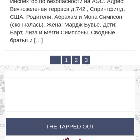
Инспектор по безопасности на АЭС. Адрес:
Вечнозеленая терраса д.742 , Спрингфилд,
США. Родители: Абрахам и Мона Симпсон
(скончалась). Жена: Мардж Бувье. Дети:
Барт, Лиза и Мегги Симпсоны. Сводные
братья и […]
←
1
2
3
THE TAPPED OUT