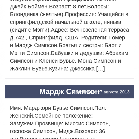
Джейк Боймен.Возраст: 8 лет.Волосы:
Блондинка (желтые).Профессия: Учащийся в
спрингфилдской начальной школе, нянька
(сидит с Мэгги).Адрес: Вечнозеленая терраса
д.742 , Спрингфилд, США. Родители: Гомер
и Мардж Симпсон.Братья и сестры: Барт и
Мэгги Симпсон.Бабушки и дедушки: Абрахам
Симпсон и Кленси Бувье, Мона Симпсон и
Жаклин Бувье.Кузина: Джессика […]
Мардж Симпсон
Обновлено: 27 августа 2013
Имя: Марджори Бувье Симпсон.Пол:
Женский.Семейное положение:
Замужем.Прозвище: Миссис Симпсон,
госпожа Симпсон, Мидж.Возраст: 36
лет.Волосы: синие (натуральные —