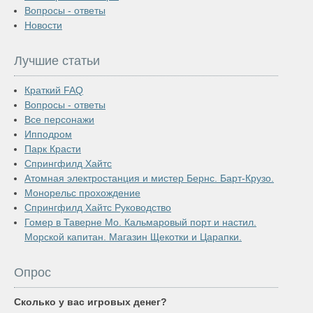
Вопросы - ответы
Новости
Лучшие статьи
Краткий FAQ
Вопросы - ответы
Все персонажи
Ипподром
Парк Красти
Спрингфилд Хайтс
Атомная электростанция и мистер Бернс. Барт-Крузо.
Монорельс прохождение
Спрингфилд Хайтс Руководство
Гомер в Таверне Мо. Кальмаровый порт и настил.
Морской капитан. Магазин Щекотки и Царапки.
Опрос
Сколько у вас игровых денег?