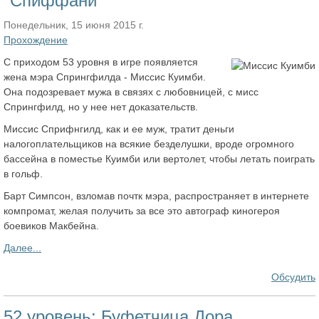
"Спиффани"
Понедельник, 15 июня 2015 г.
Прохождение
С приходом 53 уровня в игре появляется
жена мэра Спрингфилда - Миссис Куимби.
Она подозревает мужа в связях с любовницей, с мисс
Спрингфилд, но у нее нет доказательств.
Миссис Сприфнгилд, как и ее муж, тратит деньги
налогоплательщиков на всякие безделушки, вроде огромного
бассейна в поместье Куимби или вертолет, чтобы летать поиграть
в гольф.
Барт Симпсон, взломав почтк мэра, распространяет в интернете
компромат, желая получить за все это автограф киногероя
боевиков Макбейна.
Далее...
Обсудить
52 уровень: Буфетчица Дора