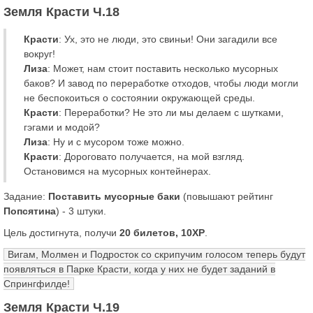
Земля Красти Ч.18
Красти
: Ух, это не люди, это свиньи! Они загадили все
вокруг!
Лиза
: Может, нам стоит поставить несколько мусорных
баков? И завод по переработке отходов, чтобы люди могли
не беспокоиться о состоянии окружающей среды.
Красти
: Переработки? Не это ли мы делаем с шутками,
гэгами и модой?
Лиза
: Ну и с мусором тоже можно.
Красти
: Дороговато получается, на мой взгляд.
Остановимся на мусорных контейнерах.
Задание:
Поставить мусорные баки
(повышают рейтинг
Попсятина
) - 3 штуки.
Цель достигнута, получи
20 билетов, 10XP
.
Вигам, Молмен и Подросток со скрипучим голосом теперь будут
появляться в Парке Красти, когда у них не будет заданий в
Спрингфилде!
Земля Красти Ч.19