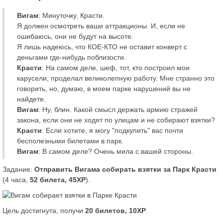
Вигам
: Минуточку, Красти.
Я должен осмотреть ваши аттракционы. И, если не
ошибаюсь, они не будут на высоте.
Я лишь надеюсь, что КОЕ-КТО не оставит конверт с
деньгами где-нибудь поблизости.
Красти
: На самом деле, шеф, тот, кто построил мои
карусели, проделал великолепную работу. Мне странно это
говорить, но, думаю, в моем парке нарушений вы не
найдете.
Вигам
: Ну, блин. Какой смысл держать армию стражей
закона, если они не ходят по улицам и не собирают взятки?
Красти
: Если хотите, я могу "подкупить" вас почти
бесполезными билетами в парк.
Вигам
: В самом деле? Очень мила с вашей стороны.
Задание:
Отправить Вигама собирать взятки за Парк Красти
(4 часа,
52 билета, 45XP
).
Цель достигнута, получи
20 билетов, 10XP
.