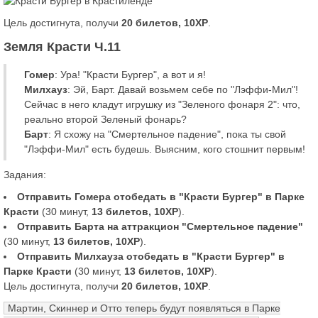
Цель достигнута, получи
20 билетов, 10XP
.
Земля Красти Ч.11
Гомер
: Ура! "Красти Бургер", а вот и я!
Милхауз
: Эй, Барт. Давай возьмем себе по "Лэффи-Мил"!
Сейчас в него кладут игрушку из "Зеленого фонаря 2": что,
реально второй Зеленый фонарь?
Барт
: Я схожу на "Смертельное падение", пока ты свой
"Лэффи-Мил" есть будешь. Выясним, кого стошнит первым!
Задания:
Отправить Гомера отобедать в "Красти Бургер" в Парке
Красти
(30 минут,
13 билетов, 10XP
).
Отправить Барта на аттракцион "Смертельное падение"
(30 минут,
13 билетов, 10XP
).
Отправить Милхауза отобедать в "Красти Бургер" в
Парке Красти
(30 минут,
13 билетов, 10XP
).
Цель достигнута, получи
20 билетов, 10XP
.
Мартин, Скиннер и Отто теперь будут появляться в Парке