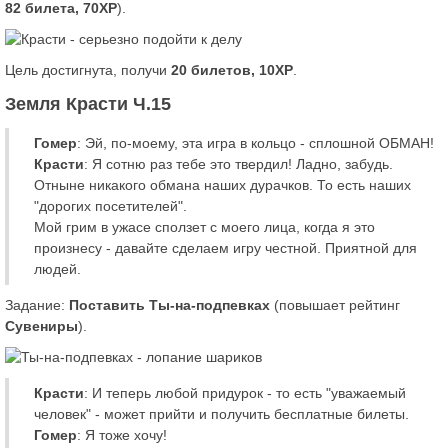
82 билета, 70XP
).
Цель достигнута, получи
20 билетов, 10XP
.
Земля Красти Ч.15
Гомер
: Эй, по-моему, эта игра в кольцо - сплошной ОБМАН!
Красти
: Я сотню раз тебе это твердил! Ладно, забудь.
Отныне никакого обмана наших дурачков. То есть наших
"дорогих посетителей".
Мой грим в ужасе сползет с моего лица, когда я это
произнесу - давайте сделаем игру честной. Приятной для
людей.
Задание:
Поставить Ты-на-подпевках
(повышает рейтинг
Сувениры
).
Красти
: И теперь любой придурок - то есть "уважаемый
человек" - может прийти и получить бесплатные билеты.
Гомер
: Я тоже хочу!