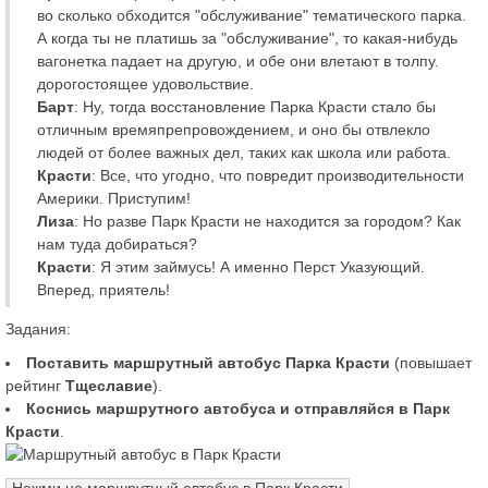
во сколько обходится "обслуживание" тематического парка.
А когда ты не платишь за "обслуживание", то какая-нибудь
вагонетка падает на другую, и обе они влетают в толпу.
дорогостоящее удовольствие.
Барт
: Ну, тогда восстановление Парка Красти стало бы
отличным времяпрепровождением, и оно бы отвлекло
людей от более важных дел, таких как школа или работа.
Красти
: Все, что угодно, что повредит производительности
Америки. Приступим!
Лиза
: Но разве Парк Красти не находится за городом? Как
нам туда добираться?
Красти
: Я этим займусь! А именно Перст Указующий.
Вперед, приятель!
Задания:
Поставить маршрутный автобус Парка Красти
(повышает
рейтинг
Тщеславие
).
Коснись маршрутного автобуса и отправляйся в Парк
Красти
.