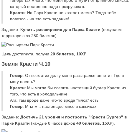
теперь так много, что меня просто мутит от длинного списка,
который постоянно надо прокручивать.
Красти
: На Парк Красти не хватает места? Тогда тебе
повезло - на это есть задание!
Задание:
Купить расширение для Парка Красти
(покупаем
территорию за 250 билетов).
Цель достигнута, получи
20 билетов, 10XP
.
Земля Красти Ч.10
Гомер
: От всех этих дел у меня разыгрался аппетит. Где я
могу поесть?
Красти
: Мы могли бы слепить настоящий бургер Красти из
того, что есть в холодильнике.
Ага, там вроде даже что-то вроде "мяса" есть.
Гомер
: М-м-м... настоящее мясо в кавычках.
Задание:
Достичь 21 уровня и построить "Красти Бургер" в
Парке Красти
(каждые 8 часов доход
40 билетов, 15XP
).