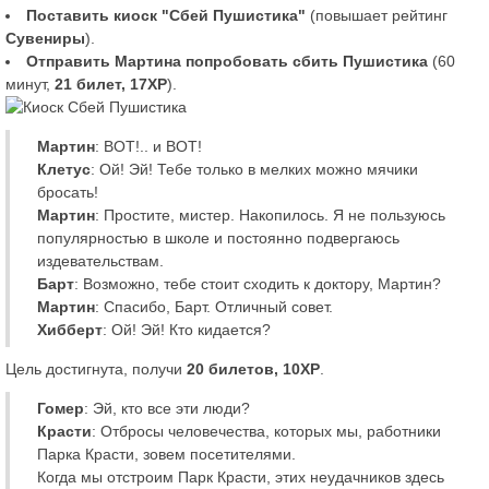
Поставить киоск "Сбей Пушистика"
(повышает рейтинг
Сувениры
).
Отправить Мартина попробовать сбить Пушистика
(60
минут,
21 билет, 17XP
).
Мартин
: ВОТ!.. и ВОТ!
Клетус
: Ой! Эй! Тебе только в мелких можно мячики
бросать!
Мартин
: Простите, мистер. Накопилось. Я не пользуюсь
популярностью в школе и постоянно подвергаюсь
издевательствам.
Барт
: Возможно, тебе стоит сходить к доктору, Мартин?
Мартин
: Спасибо, Барт. Отличный совет.
Хибберт
: Ой! Эй! Кто кидается?
Цель достигнута, получи
20 билетов, 10XP
.
Гомер
: Эй, кто все эти люди?
Красти
: Отбросы человечества, которых мы, работники
Парка Красти, зовем посетителями.
Когда мы отстроим Парк Красти, этих неудачников здесь