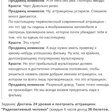
Продавец комиксов
: Я от него без ума. Полторы звезды.
Красти
: Черт. Довольно резко.
Продавец комиксов
: Ну, аттракционы устарели. Слишком
много двигаются.
По-настоящему первоклассный современный аттракцион -
это тот, где ты сидишь в воображаемом автомобиле и
смотришь трехмерное кино, которое почти убеждает тебя в
том, что ты едешь по-настоящему.
Красти
: Это глупо!
Продавец комиксов
: А еще нужно иметь привязку к
какому-нибудь успешному фильму. Ну или, на крайняк,
долгоиграющему популярному мультсериалу.
Красти
: Но этот прибыльный мультсериал должен
находиться в достаточно отчаянном положении, чтобы
решиться назвать своим добрым именем аттракцион, на
котором ты всего лишь претворяешься, что это аттракцион.
Продавец комиксов
: Разумный довод. Такое точно никогда
не произойдет. Но мы всегда можем приурочить парк к
фильму.
Задание:
Достичь 24 уровня и построить аттракцион
"Радиоактивный человек"
(каждые 6 часов доход
36 билетов,