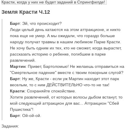
Красти, когда у них не будет заданий в Спрингфилде!
Земля Красти Ч.12
Барт
: Эй, что происходит?
Люди целый день катаются на этом аттракционе, и никто
пока еще не умер. А мы ожидали, что гораздо больше
народу получат травмы в нашем любимом Парке Красти.
Не хочу быть одним их тех, кто не сможет, когда вырастет,
рассказать историю о ребенке, погибшем в парке
развлечений.
Мартин
: Привет, Бартоломью! Не желаешь отправиться на
"Смертельное падение" вместе с твоим покорным слугой?
Барт
: Ну же, Красти - если уж Мартин находит этот парк
веселым, то с ним ДЕЙСТВИТЕЛЬНО что-то не так!
Красти
: Сохраняйте спокойствие.
Хотите развлечений, от которых волосы дыбом встанут, то
мой следующий аттракцион для вас... Аттракцион "Сбей
Пушистика"!
Барт
: Ой-ой-ой.
Задания: