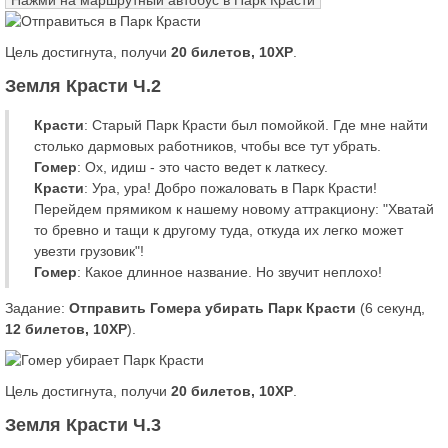
Нажми на маршрутный автобус в Парк Красти
Цель достигнута, получи
20 билетов, 10XP
.
Земля Красти Ч.2
Красти
: Старый Парк Красти был помойкой. Где мне найти
столько дармовых работников, чтобы все тут убрать.
Гомер
: Ох, идиш - это часто ведет к латкесу.
Красти
: Ура, ура! Добро пожаловать в Парк Красти!
Перейдем прямиком к нашему новому аттракциону: "Хватай
то бревно и тащи к другому туда, откуда их легко может
увезти грузовик"!
Гомер
: Какое длинное название. Но звучит неплохо!
Задание:
Отправить Гомера убирать Парк Красти
(6 секунд,
12 билетов, 10XP
).
Цель достигнута, получи
20 билетов, 10XP
.
Земля Красти Ч.3