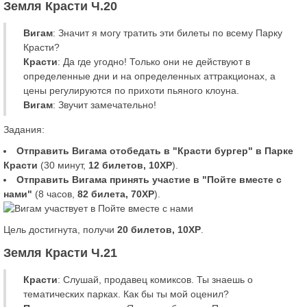
Земля Красти Ч.20
Вигам
: Значит я могу тратить эти билеты по всему Парку
Красти?
Красти
: Да где угодно! Только они не действуют в
определенные дни и на определенных аттракционах, а
цены регулируются по прихоти пьяного клоуна.
Вигам
: Звучит замечательно!
Задания:
Отправить Вигама отобедать в "Красти бургер" в Парке
Красти
(30 минут,
12 билетов, 10XP
).
Отправить Вигама принять участие в "Пойте вместе с
нами"
(8 часов,
82 билета, 70XP
).
Цель достигнута, получи
20 билетов, 10XP
.
Земля Красти Ч.21
Красти
: Слушай, продавец комиксов. Ты знаешь о
тематических парках. Как бы ты мой оценил?