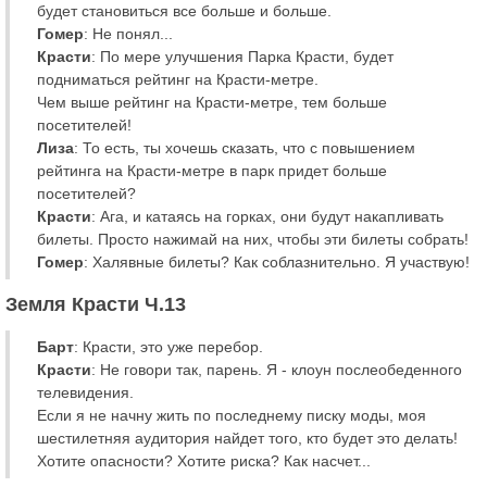
будет становиться все больше и больше.
Гомер
: Не понял...
Красти
: По мере улучшения Парка Красти, будет
подниматься рейтинг на Красти-метре.
Чем выше рейтинг на Красти-метре, тем больше
посетителей!
Лиза
: То есть, ты хочешь сказать, что с повышением
рейтинга на Красти-метре в парк придет больше
посетителей?
Красти
: Ага, и катаясь на горках, они будут накапливать
билеты. Просто нажимай на них, чтобы эти билеты собрать!
Гомер
: Халявные билеты? Как соблазнительно. Я участвую!
Земля Красти Ч.13
Барт
: Красти, это уже перебор.
Красти
: Не говори так, парень. Я - клоун послеобеденного
телевидения.
Если я не начну жить по последнему писку моды, моя
шестилетняя аудитория найдет того, кто будет это делать!
Хотите опасности? Хотите риска? Как насчет...