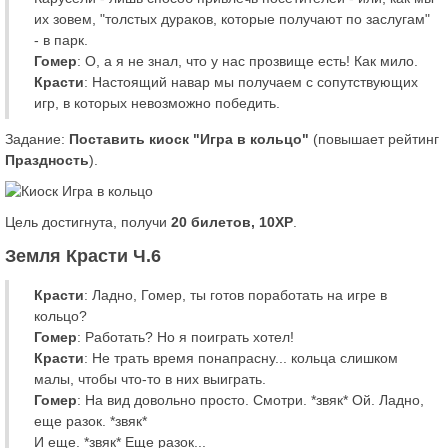
их зовем, "толстых дураков, которые получают по заслугам"
- в парк.
Гомер
: О, а я не знал, что у нас прозвище есть! Как мило.
Красти
: Настоящий навар мы получаем с сопутствующих
игр, в которых невозможно победить.
Задание:
Поставить киоск "Игра в кольцо"
(повышает рейтинг
Праздность
).
Цель достигнута, получи
20 билетов, 10XP
.
Земля Красти Ч.6
Красти
: Ладно, Гомер, ты готов поработать на игре в
кольцо?
Гомер
: Работать? Но я поиграть хотел!
Красти
: Не трать время понапрасну... кольца слишком
малы, чтобы что-то в них выиграть.
Гомер
: На вид довольно просто. Смотри. *звяк* Ой. Ладно,
еще разок. *звяк*
И еще. *звяк* Еще разок...