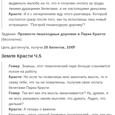
выдвинуть жалобу на то, что я получаю оплату за труды
твоими дурацкими билетами, а не настоящими деньгами.
Красти
: И я с нетерпением жду этого разговора. Который
состоится сразу после того, как ты испытаешь наш новый
аттракцион: "Построй пешеходную дорожку"!
Задание:
Провести пешеходные дорожки в Парке Красти
(бесплатно).
Цель достигнута, получи
20 билетов, 10XP
.
Земля Красти Ч.5
Гомер
: Знаешь, этот тематический парк больше становится
похож на работу.
Красти
: Но если ты позволишь мне закончить мысль, то я
скажу тебе, что ты не пожалеешь, получив свою оплату
билетами Парка Красти.
Гомер
: Так вот как эта мысль заканчивается? Ну, думаю, я
не могу указывать своим мыслям, что думать. Ладно, что
дальше?
Красти
: А теперь о важном.
Карусели - лишь способ привлечь посетителей - или, как мы