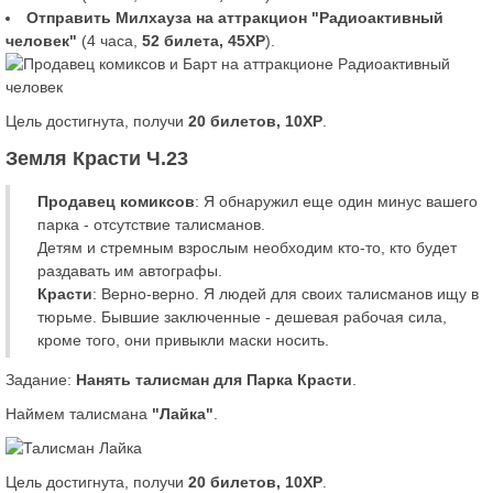
Отправить Милхауза на аттракцион "Радиоактивный
человек"
(4 часа,
52 билета, 45XP
).
Цель достигнута, получи
20 билетов, 10XP
.
Земля Красти Ч.23
Продавец комиксов
: Я обнаружил еще один минус вашего
парка - отсутствие талисманов.
Детям и стремным взрослым необходим кто-то, кто будет
раздавать им автографы.
Красти
: Верно-верно. Я людей для своих талисманов ищу в
тюрьме. Бывшие заключенные - дешевая рабочая сила,
кроме того, они привыкли маски носить.
Задание:
Нанять талисман для Парка Красти
.
Наймем талисмана
"Лайка"
.
Цель достигнута, получи
20 билетов, 10XP
.