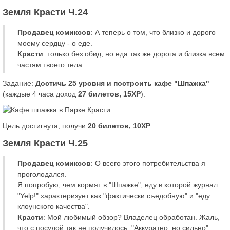
Земля Красти Ч.24
Продавец комиксов
: А теперь о том, что близко и дорого
моему сердцу - о еде.
Красти
: только без обид, но еда так же дорога и близка всем
частям твоего тела.
Задание:
Достичь 25 уровня и построить кафе "Шпажка"
(каждые 4 часа доход
27 билетов, 15XP
).
Цель достигнута, получи
20 билетов, 10XP
.
Земля Красти Ч.25
Продавец комиксов
: О всего этого потребительства я
проголодался.
Я попробую, чем кормят в "Шпажке", еду в которой журнал
"Yelp!" характеризует как "фактически съедобную" и "еду
клоунского качества".
Красти
: Мой любимый обзор? Владелец обработан. Жаль,
что с посудой так не получилось. "Аккуратно, но сильно"...