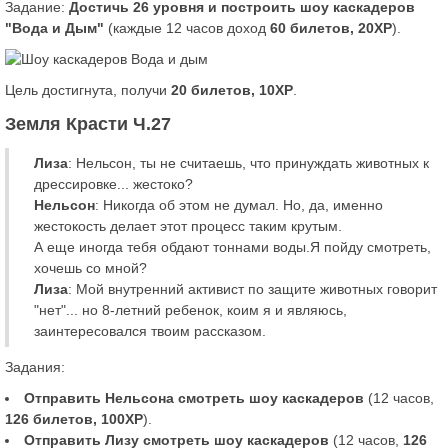
Задание:
Достичь 26 уровня и построить шоу каскадеров
"Вода и Дым"
(каждые 12 часов доход
60 билетов, 20XP
).
Цель достигнута, получи
20 билетов, 10XP
.
Земля Красти Ч.27
Лиза
: Нельсон, ты не считаешь, что принуждать животных к
дрессировке... жестоко?
Нельсон
: Никогда об этом не думал. Но, да, именно
жестокость делает этот процесс таким крутым.
А еще иногда тебя обдают тоннами воды.Я пойду смотреть,
хочешь со мной?
Лиза
: Мой внутренний активист по защите животных говорит
"нет"... но 8-летний ребенок, коим я и являюсь,
заинтересовался твоим рассказом.
Задания:
Отправить Нельсона смотреть шоу каскадеров
(12 часов,
126 билетов, 100XP
).
Отправить Лизу смотреть шоу каскадеров
(12 часов,
126