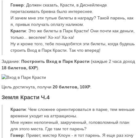
Гомер
: Должен сказать, Красти, в Диснейленде
перетаскивать бревна было интереснее.
И зачем мне эти тупые билеты в награду? Такой парень, как
я, привык получать оплату наликом.
Красти
: Это же билеты в Парк Красти! Они почти как деньги,
только... веселее! Хо-хо! Ха-ха!
Ну и кроме того, тебе понадобятся эти билеты, когда будешь
строить Вход в Парк Красти. Так что вперед!
Задание:
Построить Вход в Парк Красти
(каждые 2 часа доход
18 билетов, 6XP
).
Цель достигнута, получи
20 билетов, 10XP
.
Земля Красти Ч.4
Красти
: Чем сложнее ориентироваться в парке, тем меньше
времени уходит на аттракционы.
Мне нужен нелогичный, закрученный, головоломный план
для этого места. Где там тот парень?
Гомер
: Привет, мистер Клоун - я тот парень. Я еще раз хочу