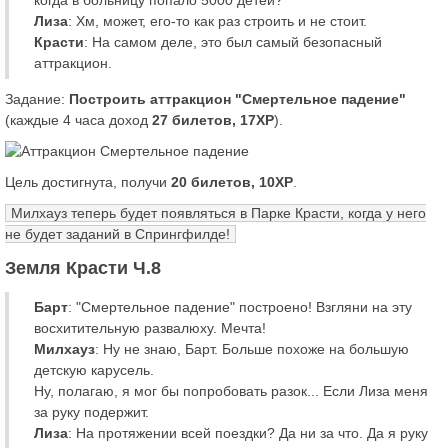
когда в больницу попало 5000 детей?
Лиза
: Хм, может, его-то как раз строить и не стоит.
Красти
: На самом деле, это был самый безопасный
аттракцион.
Задание:
Построить аттракцион "Смертельное падение"
(каждые 4 часа доход
27 билетов, 17XP
).
Цель достигнута, получи
20 билетов, 10XP
.
Милхауз теперь будет появляться в Парке Красти, когда у него
не будет заданий в Спрингфилде!
Земля Красти Ч.8
Барт
: "Смертельное падение" построено! Взгляни на эту
восхитительную развалюху. Мечта!
Милхауз
: Ну не знаю, Барт. Больше похоже на большую
детскую карусель.
Ну, полагаю, я мог бы попробовать разок... Если Лиза меня
за руку подержит.
Лиза
: На протяжении всей поездки? Да ни за что. Да я руку