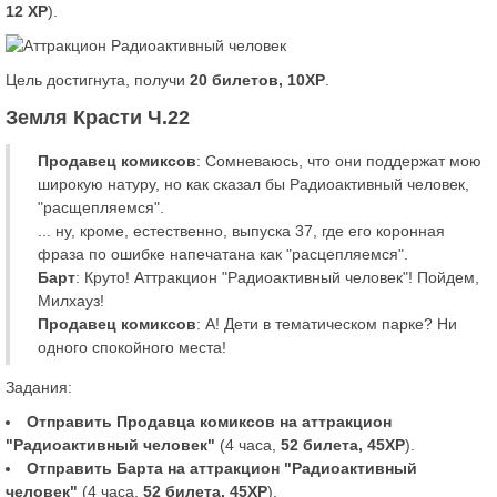
12 XP
).
Цель достигнута, получи
20 билетов, 10XP
.
Земля Красти Ч.22
Продавец комиксов
: Сомневаюсь, что они поддержат мою
широкую натуру, но как сказал бы Радиоактивный человек,
"расщепляемся".
... ну, кроме, естественно, выпуска 37, где его коронная
фраза по ошибке напечатана как "расцепляемся".
Барт
: Круто! Аттракцион "Радиоактивный человек"! Пойдем,
Милхауз!
Продавец комиксов
: А! Дети в тематическом парке? Ни
одного спокойного места!
Задания:
Отправить Продавца комиксов на аттракцион
"Радиоактивный человек"
(4 часа,
52 билета, 45XP
).
Отправить Барта на аттракцион "Радиоактивный
человек"
(4 часа,
52 билета, 45XP
).