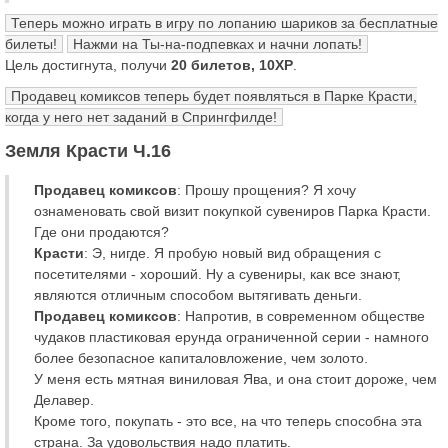
Теперь можно играть в игру по лопанию шариков за бесплатные
билеты!
Нажми на Ты-на-подпевках и начни лопать!
Цель достигнута, получи
20 билетов, 10XP
.
Продавец комиксов теперь будет появляться в Парке Красти,
когда у него нет заданий в Спрингфилде!
Земля Красти Ч.16
Продавец комиксов
: Прошу прощения? Я хочу
ознаменовать свой визит покупкой сувениров Парка Красти.
Где они продаются?
Красти
: Э, нигде. Я пробую новый вид обращения с
посетителями - хороший. Ну а сувениры, как все знают,
являются отличным способом вытягивать деньги.
Продавец комиксов
: Напротив, в современном обществе
чудаков пластиковая ерунда ограниченной серии - намного
более безопасное капиталовложение, чем золото.
У меня есть мятная виниловая Ява, и она стоит дороже, чем
Делавер.
Кроме того, покупать - это все, на что теперь способна эта
страна. За удовольствия надо платить.