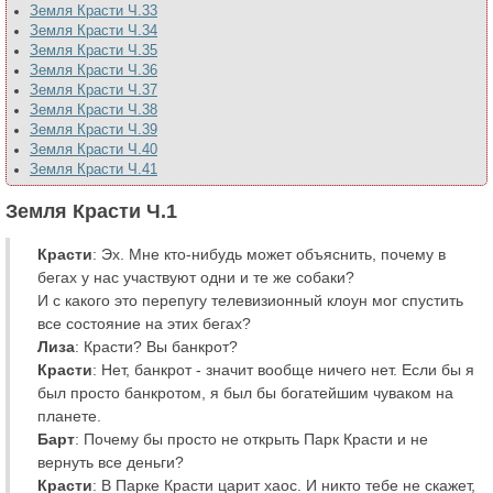
Земля Красти Ч.33
Земля Красти Ч.34
Земля Красти Ч.35
Земля Красти Ч.36
Земля Красти Ч.37
Земля Красти Ч.38
Земля Красти Ч.39
Земля Красти Ч.40
Земля Красти Ч.41
Земля Красти Ч.1
Красти
: Эх. Мне кто-нибудь может объяснить, почему в
бегах у нас участвуют одни и те же собаки?
И с какого это перепугу телевизионный клоун мог спустить
все состояние на этих бегах?
Лиза
: Красти? Вы банкрот?
Красти
: Нет, банкрот - значит вообще ничего нет. Если бы я
был просто банкротом, я был бы богатейшим чуваком на
планете.
Барт
: Почему бы просто не открыть Парк Красти и не
вернуть все деньги?
Красти
: В Парке Красти царит хаос. И никто тебе не скажет,