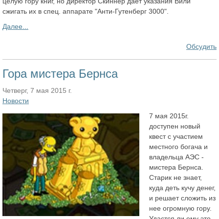
целую гору книг, но директор Скиннер дает указания Вили
сжигать их в спец. аппарате "Анти-Гутенберг 3000".
Далее...
Обсудить
Гора мистера Бернса
Четверг, 7 мая 2015 г.
Новости
7 мая 2015г.
доступен новый
квест с участием
местного богача и
владельца АЭС -
мистера Бернса.
Старик не знает,
куда деть кучу денег,
и решает сложить из
нее огромную гору.
Удастся ли ему это