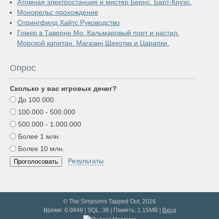
Атомная электростанция и мистер Бернс. Барт-Крузо.
Монорельс прохождение
Спрингфилд Хайтс Руководство
Гомер в Таверне Мо. Кальмаровый порт и настил.
Морской капитан. Магазин Щекотки и Царапки.
Опрос
Сколько у вас игровых денег?
До 100.000
100.000 - 500.000
500.000 - 1.000.000
Более 1 млн.
Более 10 млн.
Результаты
© The Simpsons Tapped Out, 2026
Время: 0.0948 | SQL: 38 | Память: 1.15MB
|
Вход