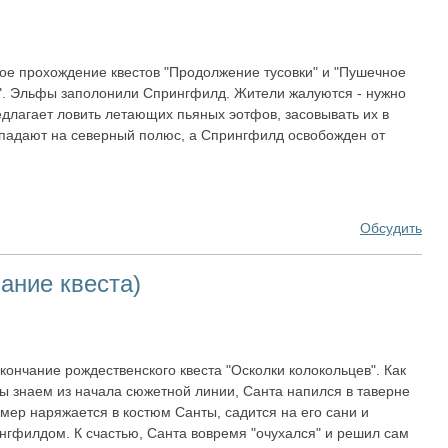
ое прохождение квестов "Продолжение тусовки" и "Пушечное
". Эльфы заполонили Спрингфилд. Жители жалуются - нужно
едлагает ловить летающих пьяных эотфов, засовывать их в
попадают на северный полюс, а Спрингфилд освобожден от
Обсудить
ание квеста)
кончание рождественского квеста "Осколки колокольцев". Как
ы знаем из начала сюжетной линии, Санта напился в таверне
омер наряжается в костюм Санты, садится на его сани и
нгфилдом. К счастью, Санта вовремя "очухался" и решил сам