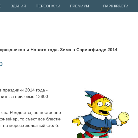
Е
ЗДАНИЯ
ПЕРСОНАЖИ
ПРЕМИУМ
ПАРК КРАСТИ
праздников и Нового года. Зима в Спрингфилде 2014.
ф
 праздники 2014 года -
чить за призовые 13800
.
к на Рождество, но постоянно
конвейер, то съест все блестки
ет на морозе железный столб.