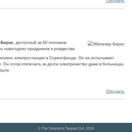
Обсудить
 Бернс
, доступный за 50 пончиков.
ть новогодних праздников и рождества.
хозяин электростанции в Спрингфилде. Он не испытывает
. Он готов отключать за долги электричество даже в больницах,
были.
Обсудить
© The Simpsons Tapped Out, 2026