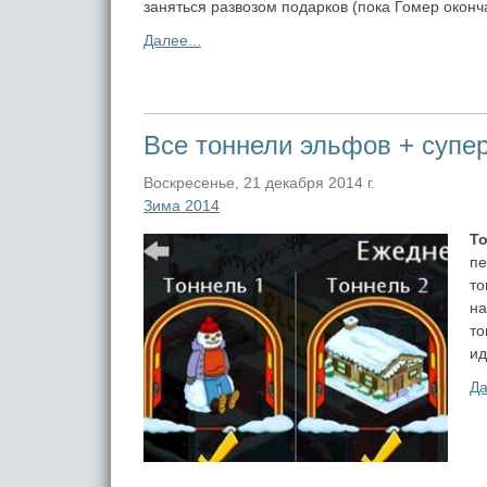
заняться развозом подарков (пока Гомер оконч
Далее...
Все тоннели эльфов + супер
Воскресенье, 21 декабря 2014 г.
Зима 2014
Т
пе
то
на
то
ид
Да