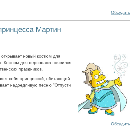
Обсудить
принцесса Мартин
и открывает новый костюм для
н
. Костюм для персонажа появился
ственских праздников.
ляет себя принцессой, обитающей
евает надоедливую песню "Отпусти
Обсудить