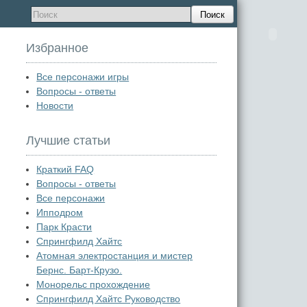
Поиск
Избранное
Все персонажи игры
Вопросы - ответы
Новости
Лучшие статьи
Краткий FAQ
Вопросы - ответы
Все персонажи
Ипподром
Парк Красти
Спрингфилд Хайтс
Атомная электростанция и мистер
Бернс. Барт-Крузо.
Монорельс прохождение
Спрингфилд Хайтс Руководство