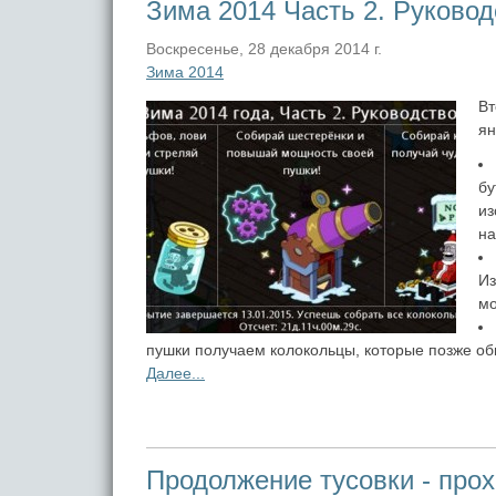
Зима 2014 Часть 2. Руковод
Воскресенье, 28 декабря 2014 г.
Зима 2014
Вт
ян
бу
из
на
Из
мо
пушки получаем колокольцы, которые позже об
Далее...
Продолжение тусовки - про