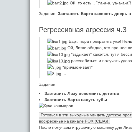
Ой, то есть... "Уа-а-а, уа-а-а-а"!
Задание:
Заставить Барта запереть дверь в
Регрессивная агрессия ч.3
Барт, пора прекратить уже! Нель
Ой, Лизке обидно, что про нее в
*вздыхает* кажется, тут я бесси
расслабиться и получать удово
*причмокивает*
...
Задания:
Заставить Лизу вспомнить детство
.
Заставить Барта надуть губы
.
Готовься в эти выходные увидеть детское прот
воскресенье на канале FOX (США)!
После получаем игрушечную машинку для Лиз