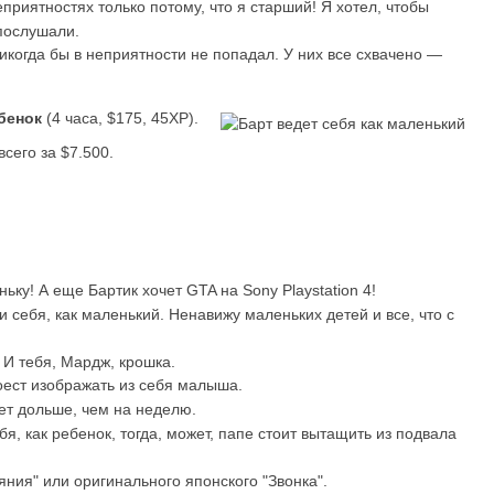
еприятностях только потому, что я старший! Я хотел, чтобы
послушали.
когда бы в неприятности не попадал. У них все схвачено —
бенок
(4 часа, $175, 45XP).
сего за $7.500.
ьку! А еще Бартик хочет GTA на Sony Playstation 4!
 себя, как маленький. Ненавижу маленьких детей и все, что с
 И тебя, Мардж, крошка.
оест изображать из себя малыша.
ает дольше, чем на неделю.
я, как ребенок, тогда, может, папе стоит вытащить из подвала
ния" или оригинального японского "Звонка".