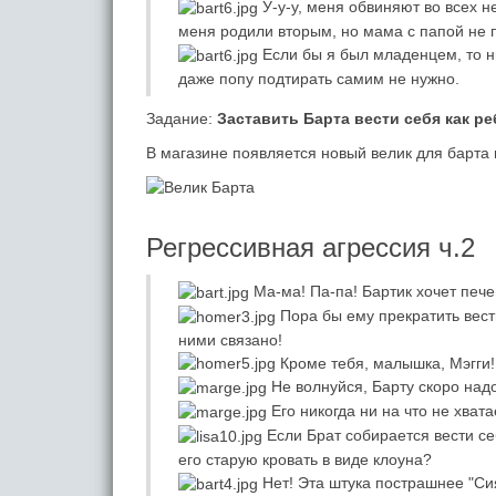
У-у-у, меня обвиняют во всех н
меня родили вторым, но мама с папой не 
Если бы я был младенцем, то ни
даже попу подтирать самим не нужно.
Задание:
Заставить Барта вести себя как ре
В магазине появляется новый велик для барта в
Регрессивная агрессия ч.2
Ма-ма! Па-па! Бартик хочет печен
Пора бы ему прекратить вести
ними связано!
Кроме тебя, малышка, Мэгги!
Не волнуйся, Барту скоро над
Его никогда ни на что не хват
Если Брат собирается вести себ
его старую кровать в виде клоуна?
Нет! Эта штука пострашнее "Сия