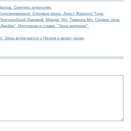
филда. Смитерс алкоголик.
 подозреваемые. Суровые меры. Арест Жирного Тони.
Преподобный Лавджой, Мардж, Мо. Таверна Мо. Сервер Java.
Джейка". Ипподром и ставки. "Зона малярии".
. Эдна встречается с Недом и ведет уроки.