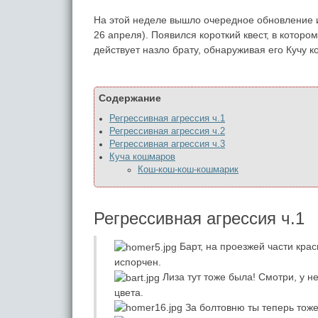
На этой неделе вышло очередное обновление и
26 апреля). Появился короткий квест, в которо
действует назло брату, обнаруживая его Кучу 
Содержание
Регрессивная агрессия ч.1
Регрессивная агрессия ч.2
Регрессивная агрессия ч.3
Куча кошмаров
Кош-кош-кош-кошмарик
Регрессивная агрессия ч.1
Барт, на проезжей части кра
испорчен.
Лиза тут тоже была! Смотри, у не
цвета.
За болтовню ты теперь тоже