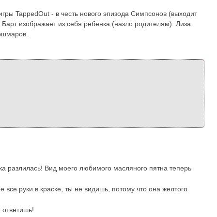
гры TappedOut - в честь нового эпизода Симпсонов (выходит
м Барт изображает из себя ребенка (назло родителям). Лиза
кошмаров.
ска разлилась! Вид моего любимого масляного пятна теперь
е все руки в краске, ты не видишь, потому что она желтого
 ответишь!