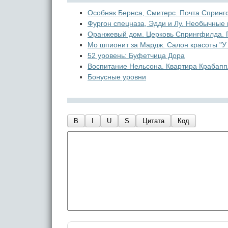
Особняк Бернса, Смитерс. Почта Спринг
Фургон спецназа, Эдди и Лу. Необычные
Оранжевый дом. Церковь Спрингфилда. 
Мо шпионит за Мардж. Салон красоты "У 
52 уровень: Буфетчица Дора
Воспитание Нельсона. Квартира Крабаппл
Бонусные уровни
B
I
U
S
Цитата
Код