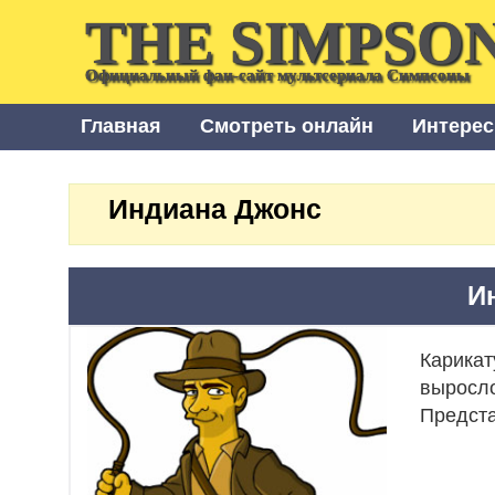
THE SIMPSO
Официальный фан-сайт мультсериала Симпсоны
Главная
Смотреть онлайн
Интерес
Индиана Джонс
И
Карикат
выросло
Предста