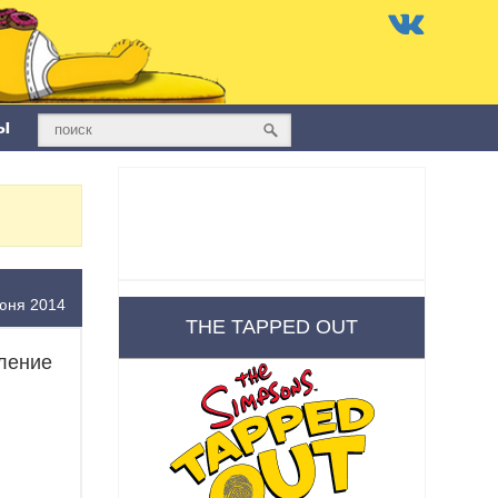
ы
юня 2014
THE TAPPED OUT
ление