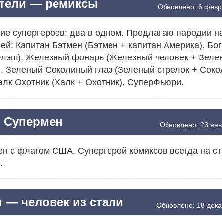
тели — ремиксы
Обновлено: 6 февр
е супергероев: два в одном. Предлагаю пародии н
ей: Капитан Бэтмен (Бэтмен + капитан Америка). Бо
Флэш). Железный фонарь (Железный человек + Зеле
. Зеленый Соколиный глаз (Зеленый стрелок + Сок
Халк Охотник (Халк + Охотник). СуперФьюри.
Супермен
Обновлено: 23 янв
н с флагом США. Супергерой комиксов всегда на с
.
 — человек из стали
Обновлено: 18 дека