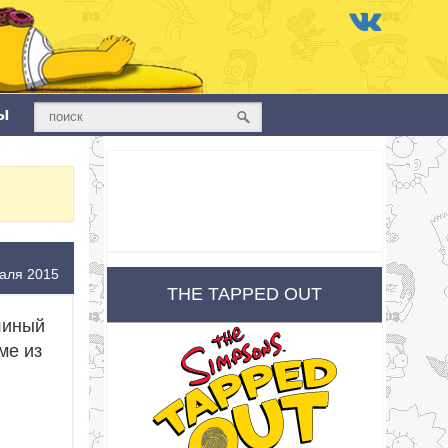
ы
аля 2015
THE TAPPED OUT
линый
ме из