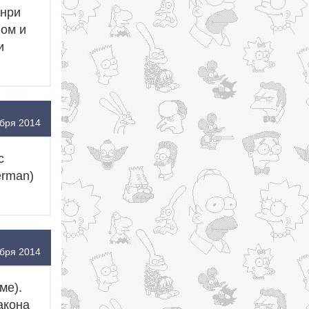
енри
ном и
и
бря 2014
с
erman)
бря 2014
ме).
акона