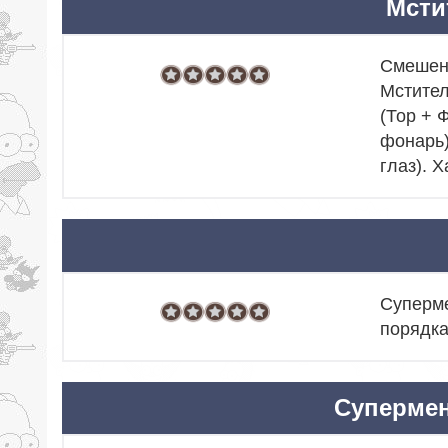
Мсти
Смешени
Мстител
(Тор + 
фонарь)
глаз). 
Суперме
порядка
Супермен