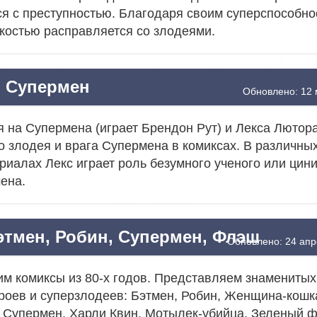
ся с преступностью. Благодаря своим суперспособн
гкостью расправляется со злодеями.
Супермен
Обновлено: 12 
 на Супермена (играет Брендон Рут) и Лекса Лютор
о злодея и врага Супермена в комиксах. В различны
риалах Лекс играет роль безумного ученого или цин
ена.
этмен, Робин, Супермен, Флэш
Обновлено: 24 апр
м комиксы из 80-х годов. Представляем знаменитых
роев и суперзлодеев: Бэтмен, Робин, Женщина-кошк
 Супермен, Харли Квин, Мотылек-убийца, Зеленый ф