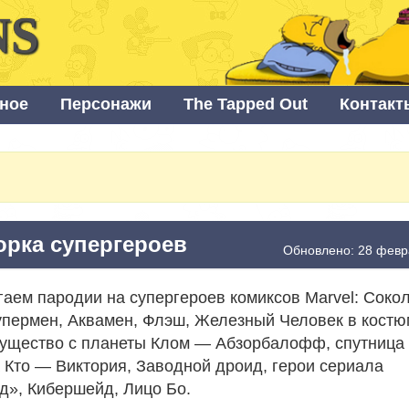
NS
ное
Персонажи
The Tapped Out
Контакт
рка супергероев
Обновлено: 28 февр
аем пародии на супергероев комиксов Marvel: Соко
упермен, Аквамен, Флэш, Железный Человек в костю
существо с планеты Клом — Абзорбалофф, спутница
 Кто — Виктория, Заводной дроид, герои сериала
д», Кибершейд, Лицо Бо.