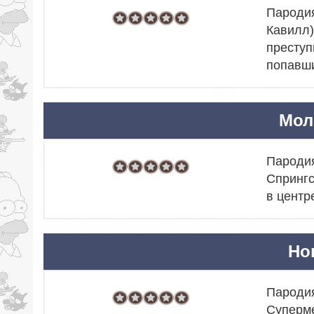
Пародия
Кавилл)
преступ
попавши
Мол
Пародия
Спрингс
в центр
Но
Пародия
Суперме