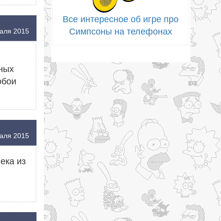
Все интересное об игре про
Симпсоны на телефонах
аля 2015
х
ных
обои
аля 2015
ека из