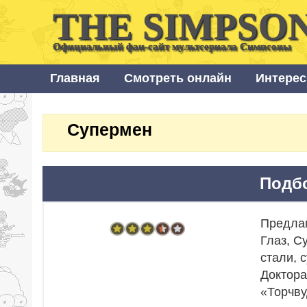
THE SIMPSO
Официальный фан-сайт мультсериала Симпсоны
Главная
Смотреть онлайн
Интерес
Супермен
Подбо
Предлаг
Глаз, С
стали, 
Доктора
«Торчву