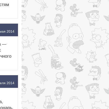
остям
мая 2014
а —
х
ичного
еля 2014
а,
онарь,