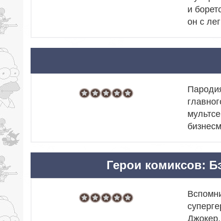
и борет
он с ле
Пародия
главног
мультсе
бизнесм
Герои комиксов: Б
Вспомни
суперге
Джокер,