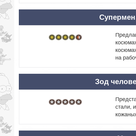
Супермен
Предлаг
косюмах
косюмах
на рабо
Зод челове
Предста
стали, 
кожаных