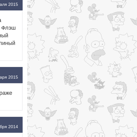
аля 2015
а
г Флэш
ный
олиный
аря 2015
траже
бря 2014