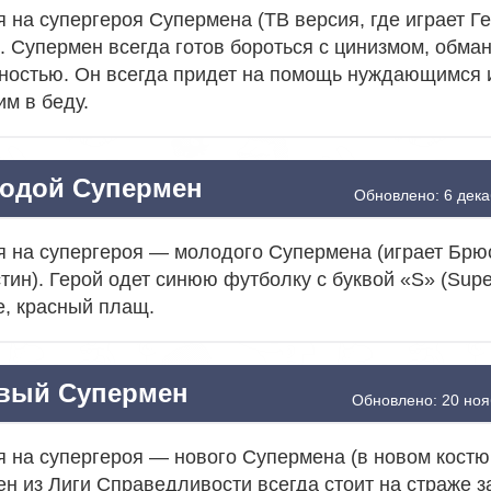
 на супергероя Супермена (ТВ версия, где играет Г
. Супермен всегда готов бороться с цинизмом, обма
ностью. Он всегда придет на помощь нуждающимся 
м в беду.
одой Супермен
Обновлено: 6 дека
 на супергероя — молодого Супермена (играет Брю
тин). Герой одет синюю футболку с буквой «S» (Sup
е, красный плащ.
вый Супермен
Обновлено: 20 ноя
 на супергероя — нового Супермена (в новом костю
н из Лиги Справедливости всегда стоит на страже з