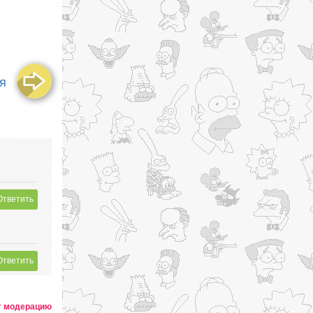
я
Ответить
Ответить
т модерацию