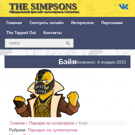
THE SIMPSONS
Официальный фан-сайт мультсериала Симпсоны
Главная
Смотреть онлайн
Интересное
Персонажи
The Tapped Out
Контакты
Бэйн
Обновлено: 4 января 2015
Главная
»
Пародии на супергероев
»
Бэйн
Рубрики:
Пародии на супергероев