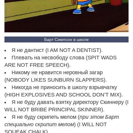
Барт Симпсон в школе
Я не дантист (I AM NOT A DENTIST).
Плевать на несвободу слова (SPIT WADS
ARE NOT FREE SPEECH).
Никому не нравится неровный загар
(NOBODY LIKES SUNBURN SLAPPERS).
Никогда не приносить в школу взрывчатку
(HIGH EXPLOSIVES AND SCHOOL DON’T MIX).
Я не буду давать взятку директору Скиннеру (I
WILL NOT BRIBE PRINCIPAL SKINNER).
Я не буду скрипеть мелом (
при этом Барт
специально скрипит мелом
) (I WILL NOT
SQUEAK CHALK).