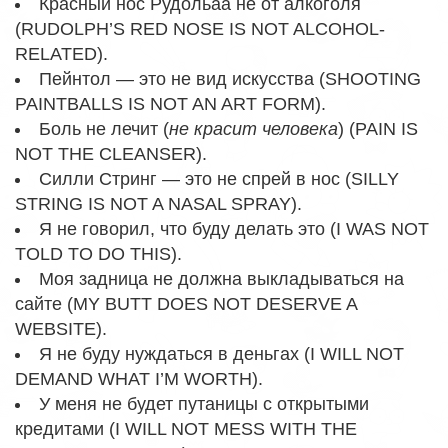
Красный нос Рудольаа не от алкоголя
(RUDOLPH’S RED NOSE IS NOT ALCOHOL-
RELATED).
Пейнтол — это не вид искусства (SHOOTING
PAINTBALLS IS NOT AN ART FORM).
Боль не лечит (
не красит человека
) (PAIN IS
NOT THE CLEANSER).
Силли Стринг — это не спрей в нос (SILLY
STRING IS NOT A NASAL SPRAY).
Я не говорил, что буду делать это (I WAS NOT
TOLD TO DO THIS).
Моя задница не должна выкладываться на
сайте (MY BUTT DOES NOT DESERVE A
WEBSITE).
Я не буду нуждаться в деньгах (I WILL NOT
DEMAND WHAT I’M WORTH).
У меня не будет путаницы с открытыми
кредитами (I WILL NOT MESS WITH THE