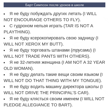
Барт Симпсон после уроков в школе
Я не буду побуждать других летать (I WILL
NOT ENCOURAGE OTHERS TO FLY).
С гудроном нельзя играть (TAR IS NOT A
PLAYTHING).
Я не буду ксерокопировать свою задницу (I
WILL NOT XEROX MY BUTT).
Я не буду торговать штанами (
трусами
) (I
WILL NOT TRADE PANTS WITH OTHERS).
Я не 32-летняя женщина (I AM NOT A 32 YEAR
OLD WOMAN).
Я не буду делать такие вещи своим языком (I
WILL NOT DO THAT THING WITH MY TONGUE).
Я не буду водить машину директора школы (I
WILL NOT DRIVE THE PRINCIPAL’S CAR).
Я не буду клясться своим именем (I WILL NOT
PLEDGE ALLEGIANCE TO BART).