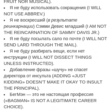
FRUIT NOR MUSICAL).
Я не буду использовать сокращения (I WILL
NOT USE ABBREV.)
Я не воскресший (
в результате
реинкарнации
) Сэмми Девис младший (I AM NOT
THE REINCARNATION OF SAMMY DAVIS JR.)
Я не буду посылать сало по почте (I WILL NOT
SEND LARD THROUGH THE MAIL).
Я не буду разбирать вещи, если нет
инструкции (I WILL NOT DISSECT THINGS
UNLESS INSTRUCTED).
Добавление фразы «шучу» не спасет
директора от инсульта (ADDING «JUST
KIDDING» DOESN’T MAKE IT OKAY TO INSULT
THE PRINCIPAL).
БегМэн — это не настоящая профессия
(«BAGMAN» IS NOT A LEGITIMATE CAREER
CHOICE).