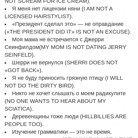
NOT SCREAM FOR ICE CREAM).
Я меня нет лицензии няни (I AM NOT A
LICENSED HAIRSTYLIST).
«Президент сделал это» — не оправдание
(«THE PRESIDENT DID IT» IS NOT AN EXCUSE).
Моя мама не встречается с Джерри
Сеинфилдом(MY MOM IS NOT DATING JERRY
SEINFELD).
Шерри не вернулся (SHERRI DOES NOT
«GOT BACK»).
Я не буду приносить грязную птицу (I WILL
NOT DO THE DIRTY BIRD).
Никто не хочет слышать о моем радикулите
(NO ONE WANTS TO HEAR ABOUT MY
SCIATICA).
Деревенщины тоже люди (HILLBILLIES ARE
PEOPLE TOO).
Изучение грамматики — это не время,