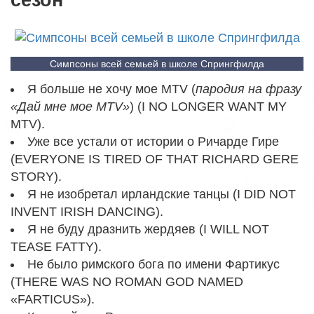
сезон
Симпсоны всей семьей в школе Спрингфилда
Я больше не хочу мое MTV (
пародия на фразу
«Дай мне мое MTV»
) (I NO LONGER WANT MY
MTV).
Уже все устали от истории о Ричарде Гире
(EVERYONE IS TIRED OF THAT RICHARD GERE
STORY).
Я не изобретал ирландские танцы (I DID NOT
INVENT IRISH DANCING).
Я не буду дразнить жердяев (I WILL NOT
TEASE FATTY).
Не было римского бога по имени Фартикус
(THERE WAS NO ROMAN GOD NAMED
«FARTICUS»).