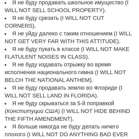
Я не буду продавать школьное имущество (I
WILL NOT SELL SCHOOL PROPERTY).
Я не буду срезать (I WILL NOT CUT
CORNERS).
Я не уйду далеко с таким отношением (I WILL
NOT GET VERY FAR WITH THIS ATTITUDE).
Я не буду пукать в классе (I WILL NOT MAKE
FLATULENT NOISES IN CLASS).
Я не буду издавать отрыжку во время
исполнения национального гимна (I WILL NOT
BELCH THE NATIONAL ANTHEM).
Я не буду продавать землю во Флориде (I
WILL NOT SELL LAND IN FLORIDA).
Я не буду скрываться за 5-й поправкой
(
Конституции США
) (I WILL NOT HIDE BEHIND
THE FIFTH AMENDMENT).
Я больше никогда не буду делать ничего
плохого (I WILL NOT DO ANYTHING BAD EVER