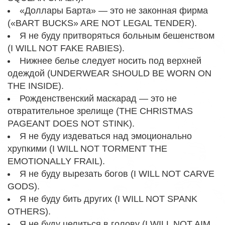
«Доллары Барта» — это не законная фирма
(«BART BUCKS» ARE NOT LEGAL TENDER).
Я не буду притворяться больным бешенством
(I WILL NOT FAKE RABIES).
Нижнее белье следует носить под верхней
одеждой (UNDERWEAR SHOULD BE WORN ON
THE INSIDE).
Рожденственский маскарад — это не
отвратительное зрелище (THE CHRISTMAS
PAGEANT DOES NOT STINK).
Я не буду издеваться над эмоционально
хрупкими (I WILL NOT TORMENT THE
EMOTIONALLY FRAIL).
Я не буду вырезать богов (I WILL NOT CARVE
GODS).
Я не буду бить других (I WILL NOT SPANK
OTHERS).
Я не буду целиться в голову (I WILL NOT AIM