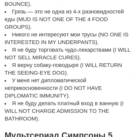
BOUNCE).
Грязь — это не одна из 4-х разновидностей
еды (MUD IS NOT ONE OF THE 4 FOOD
GROUPS).
Никого не интересуют мои трусы (NO ONE IS
INTERESTED IN MY UNDERPANTS).
Я не буду торговать чудо-лекарствами (I WILL
NOT SELL MIRACLE CURES).
Я верну собаку-поводыря (I WILL RETURN
THE SEEING-EYE DOG).
У меня нет дипломатической
неприкосновенности (I DO NOT HAVE
DIPLOMATIC IMMUNITY).
Я не буду делать платный вход в ванную (I
WILL NOT CHARGE ADMISSION TO THE
BATHROOM).
Мультсериал Симпсоны 5