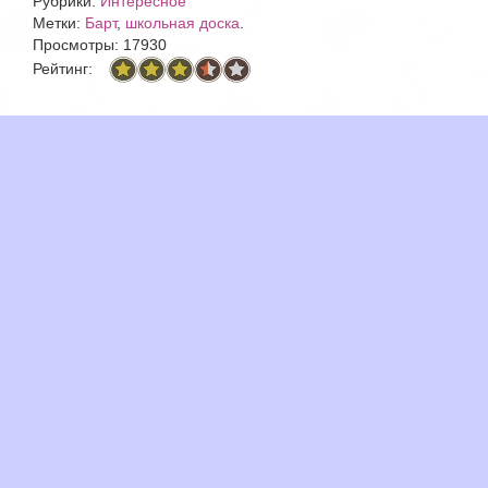
Рубрики:
Интересное
Метки:
Барт
,
школьная доска
.
Просмотры: 17930
Рейтинг: