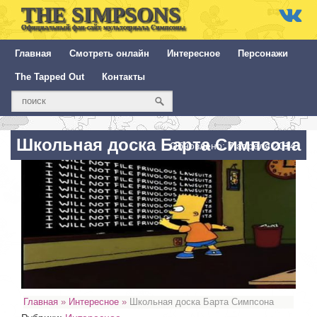
THE SIMPSONS
Официальный фан-сайт мультсериала Симпсоны
Главная
Смотреть онлайн
Интересное
Персонажи
The Tapped Out
Контакты
Школьная доска Барта Симпсона
Обновлено: 7 апреля 2014
Главная
»
Интересное
»
Школьная доска Барта Симпсона