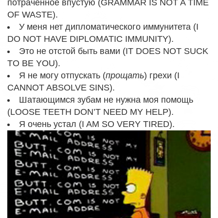
потраченное впустую (GRAMMAR IS NOT A TIME
OF WASTE).
У меня нет дипломатического иммунитета (I
DO NOT HAVE DIPLOMATIC IMMUNITY).
Это не отстой быть вами (IT DOES NOT SUCK
TO BE YOU).
Я не могу отпускать (
прощать
) грехи (I
CANNOT ABSOLVE SINS).
Шатающимся зубам не нужна моя помощь
(LOOSE TEETH DON’T NEED MY HELP).
Я очень устал (I AM SO VERY TIRED).