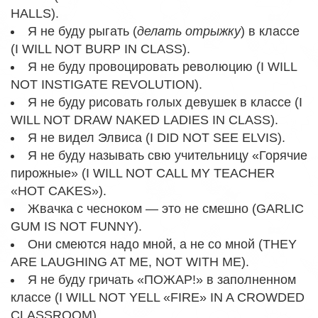
HALLS).
Я не буду рыгать (
делать отрыжку
) в классе
(I WILL NOT BURP IN CLASS).
Я не буду провоцировать революцию (I WILL
NOT INSTIGATE REVOLUTION).
Я не буду рисовать голых девушек в классе (I
WILL NOT DRAW NAKED LADIES IN CLASS).
Я не видел Элвиса (I DID NOT SEE ELVIS).
Я не буду называть свю учительницу «Горячие
пирожные» (I WILL NOT CALL MY TEACHER
«HOT CAKES»).
Жвачка с чесноком — это не смешно (GARLIC
GUM IS NOT FUNNY).
Они смеются надо мной, а не со мной (THEY
ARE LAUGHING AT ME, NOT WITH ME).
Я не буду гричать «ПОЖАР!» в заполненном
классе (I WILL NOT YELL «FIRE» IN A CROWDED
CLASSROOM).