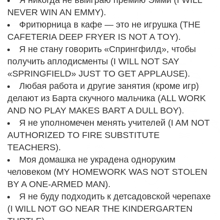
NEVER WIN AN EMMY).
Фритюрница в кафе — это не игрушка (THE
CAFETERIA DEEP FRYER IS NOT A TOY).
Я не стану говорить «Спрингфилд», чтобы
получить аплодисменты (I WILL NOT SAY
«SPRINGFIELD» JUST TO GET APPLAUSE).
Любая работа и другие занятия (кроме игр)
делают из Барта скучного мальчика (ALL WORK
AND NO PLAY MAKES BART A DULL BOY).
Я не уполномечен менять учителей (I AM NOT
AUTHORIZED TO FIRE SUBSTITUTE
TEACHERS).
Моя домашка не украдена одноруким
человеком (MY HOMEWORK WAS NOT STOLEN
BY A ONE-ARMED MAN).
Я не буду подходить к детсадовской черепахе
(I WILL NOT GO NEAR THE KINDERGARTEN