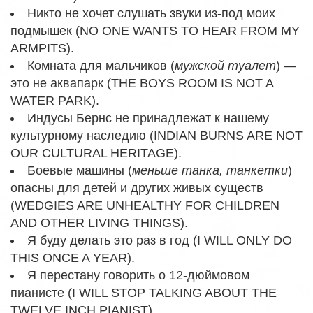
Никто не хочет слушать звуки из-под моих
подмышек (NO ONE WANTS TO HEAR FROM MY
ARMPITS).
Комната для мальчиков (
мужской туалет
) —
это не аквапарк (THE BOYS ROOM IS NOT A
WATER PARK).
Индусы Бернс не принадлежат к нашему
культурному наследию (INDIAN BURNS ARE NOT
OUR CULTURAL HERITAGE).
Боевые машины (
меньше танка, танкетки
)
опасны для детей и других живых существ
(WEDGIES ARE UNHEALTHY FOR CHILDREN
AND OTHER LIVING THINGS).
Я буду делать это раз в год (I WILL ONLY DO
THIS ONCE A YEAR).
Я перестану говорить о 12-дюймовом
пианисте (I WILL STOP TALKING ABOUT THE
TWELVE INCH PIANIST).