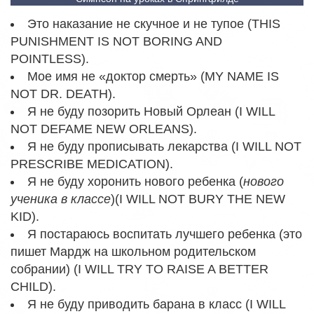
Это наказание не скучное и не тупое (THIS
PUNISHMENT IS NOT BORING AND
POINTLESS).
Мое имя не «доктор смерть» (MY NAME IS
NOT DR. DEATH).
Я не буду позорить Новый Орлеан (I WILL
NOT DEFAME NEW ORLEANS).
Я не буду прописывать лекарства (I WILL NOT
PRESCRIBE MEDICATION).
Я не буду хоронить нового ребенка (
нового
ученика в классе
)(I WILL NOT BURY THE NEW
KID).
Я постараюсь воспитать лучшего ребенка (это
пишет Мардж на школьном родительском
собрании) (I WILL TRY TO RAISE A BETTER
CHILD).
Я не буду приводить барана в класс (I WILL