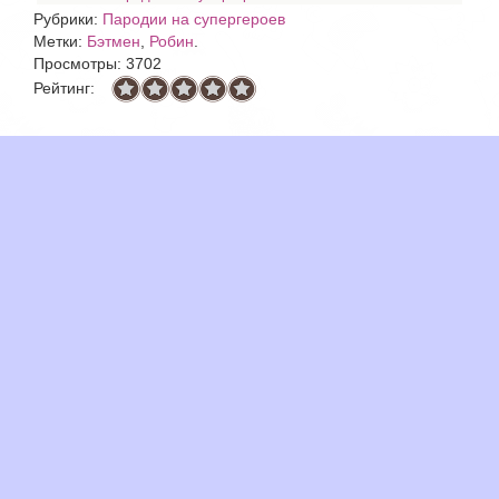
Рубрики:
Пародии на супергероев
Метки:
Бэтмен
,
Робин
.
Просмотры: 3702
Рейтинг: