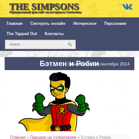
THE SIMPSONS
Официальный фан-сайт мультсериала Симпсоны
Главная
Смотреть онлайн
Интересное
Персонажи
The Tapped Out
Контакты
Бэтмен и Робин
Обновлено: 24 сентября 2014
Главная
»
Пародии на супергероев
»
Бэтмен и Робин