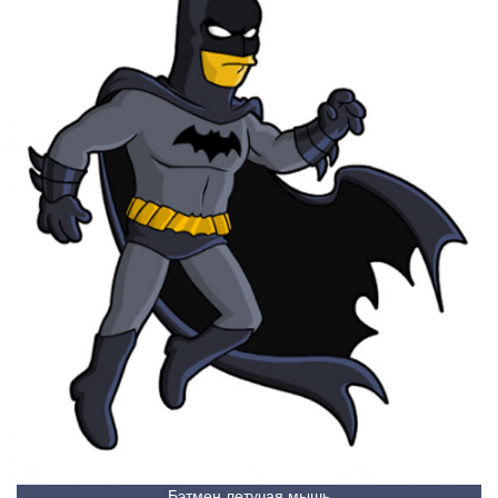
Бэтмен летучая мышь