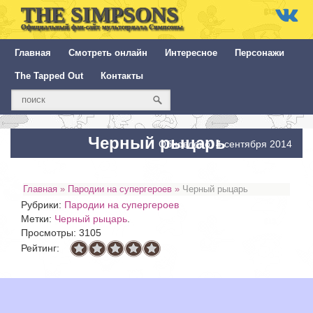
THE SIMPSONS
Официальный фан-сайт мультсериала Симпсоны
Главная
Смотреть онлайн
Интересное
Персонажи
The Tapped Out
Контакты
Черный рыцарь
Обновлено: 4 сентября 2014
Главная
»
Пародии на супергероев
»
Черный рыцарь
Рубрики:
Пародии на супергероев
Метки:
Черный рыцарь
.
Просмотры: 3105
Рейтинг: