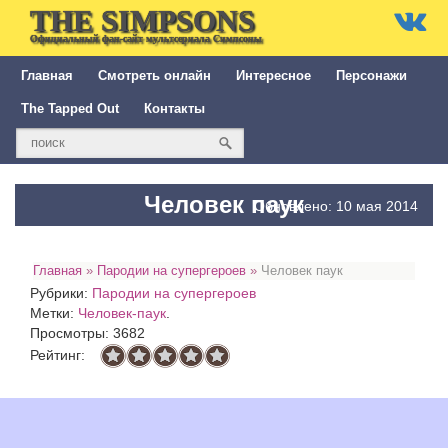
THE SIMPSONS
Официальный фан-сайт мультсериала Симпсоны
Главная
Смотреть онлайн
Интересное
Персонажи
The Tapped Out
Контакты
Человек паук
Обновлено: 10 мая 2014
Главная
»
Пародии на супергероев
»
Человек паук
Рубрики:
Пародии на супергероев
Метки:
Человек-паук
.
Просмотры: 3682
Рейтинг: