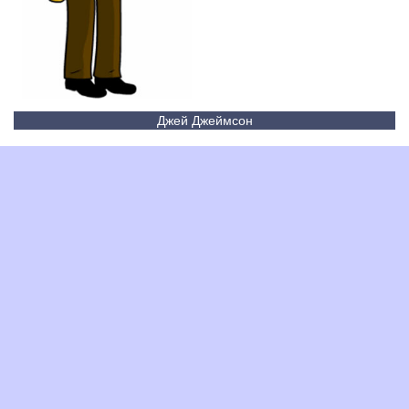
Джей Джеймсон