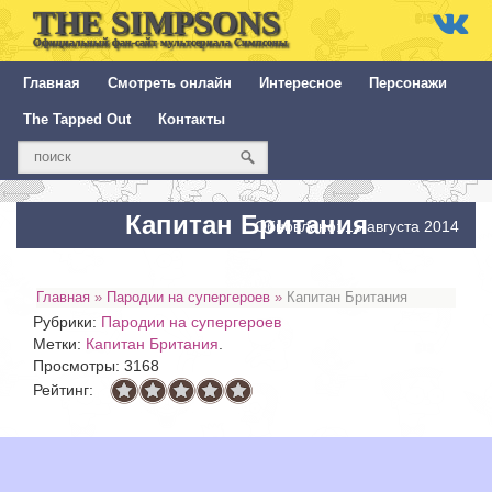
THE SIMPSONS
Официальный фан-сайт мультсериала Симпсоны
Главная
Смотреть онлайн
Интересное
Персонажи
The Tapped Out
Контакты
Капитан Британия
Обновлено: 15 августа 2014
Главная
»
Пародии на супергероев
»
Капитан Британия
Рубрики:
Пародии на супергероев
Метки:
Капитан Британия
.
Просмотры: 3168
Рейтинг: