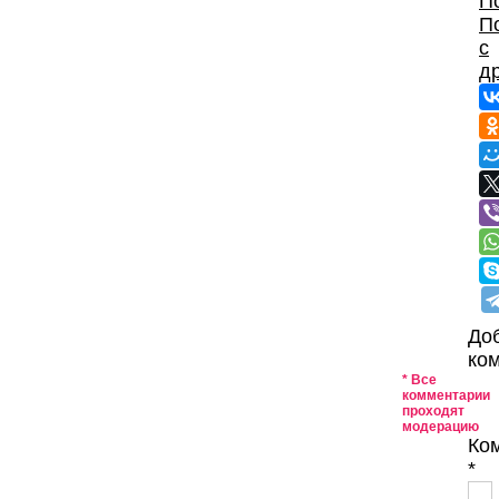
П
П
с
д
До
ко
* Все
комментарии
проходят
модерацию
Ко
*