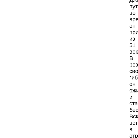
Дж
пу
во
вр
он
пр
из
51
век
В
рез
св
ги
он
ож
и
ст
бе
Вс
вст
в
от