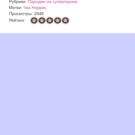
Рубрики:
Пародии на супергероев
Метки:
Чак Норрис
.
Просмотры: 2848
Рейтинг: