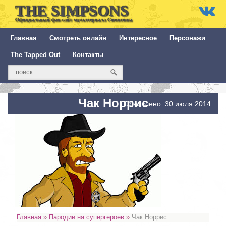
THE SIMPSONS
Официальный фан-сайт мультсериала Симпсоны
Главная
Смотреть онлайн
Интересное
Персонажи
The Tapped Out
Контакты
Чак Норрис
Обновлено: 30 июля 2014
Главная
»
Пародии на супергероев
»
Чак Норрис