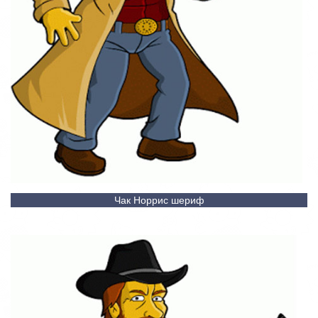
Чак Норрис шериф