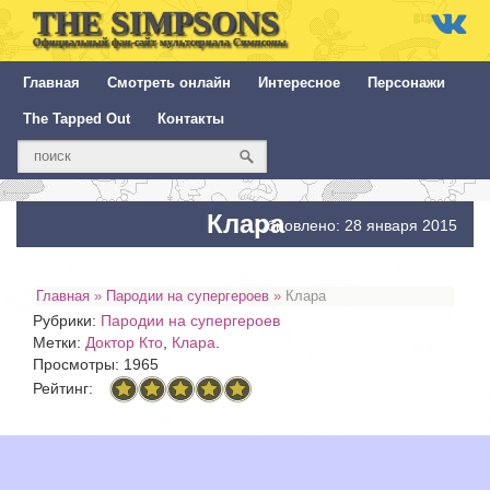
THE SIMPSONS
Официальный фан-сайт мультсериала Симпсоны
Главная
Смотреть онлайн
Интересное
Персонажи
The Tapped Out
Контакты
Клара
Обновлено: 28 января 2015
Главная
»
Пародии на супергероев
»
Клара
Рубрики:
Пародии на супергероев
Метки:
Доктор Кто
,
Клара
.
Просмотры: 1965
Рейтинг: