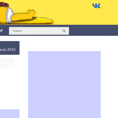
ы
еля 2015
,