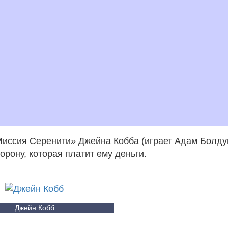
иссия Серенити» Джейна Кобба (играет Адам Болду
орону, которая платит ему деньги.
Джейн Кобб