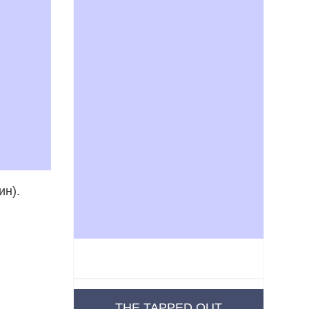
ин).
THE TAPPED OUT