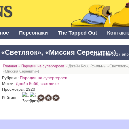
NS
ное
Персонажи
The Tapped Out
Контакт
«Светляок», «Миссия Серенити»)
Обновлено: 17 апр
Главная
»
Пародии на супергероев
»
Джейн Кобб (фильмы «Светляок»
«Миссия Серенити»)
Рубрики:
Пародии на супергероев
Метки:
Джейн Кобб
,
светлячок
.
Просмотры: 2920
Рейтинг: