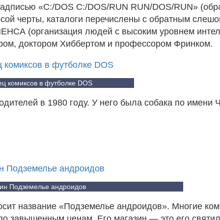
 надписью «C:/DOS C:/DOS/RUN RUN/DOS/RUN» (обр
сой черты, каталоги перечислены с обратным слешо
МЕНСА (организация людей с высоким уровнем интел
ром, доктором Хиббертом и профессором Фринком.
ц комиксов в футболке DOS
дителей в 1980 году. У него была собака по имени 
ин Подземелье андроидов
осит название «Подземелье андроидов». Многие ком
 по завышенным ценам. Его магазин — это его святи