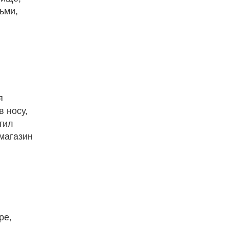
ьми,
я
 носу,
тил
 магазин
ре,