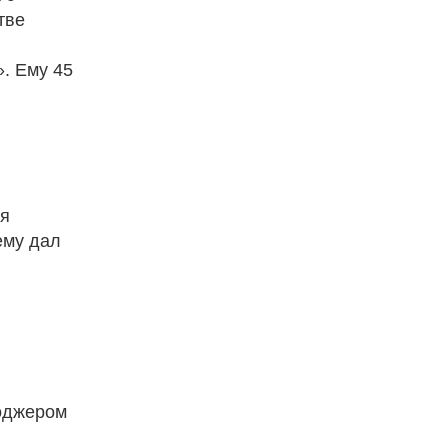
тве
. Ему 45
ля
ему дал
Роджером