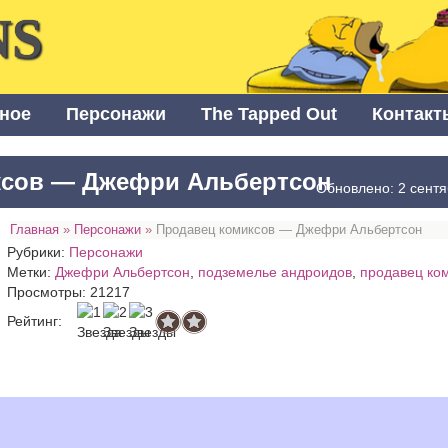
NS
ное
Персонажи
The Tapped Out
Контакт
ксов — Джефри Альбертсон
Обновлено: 2 сентя
Главная
»
Персонажи
»
Продавец комиксов — Джефри Альбертсон
Рубрики:
Персонажи
Метки:
Джефри Альбертсон
,
подземелье андроидов
,
продавец ко
Просмотры: 21217
Рейтинг: