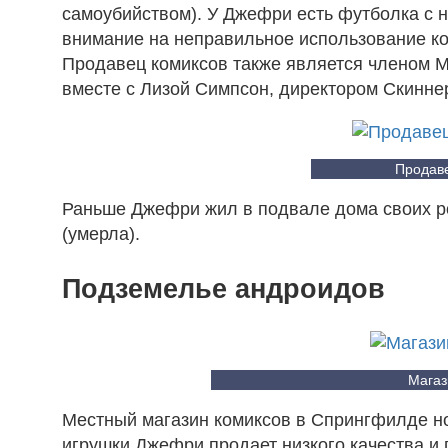
самоубийством). У Джефри есть футболка с
внимание на неправильное использование ко
Продавец комиксов также является членом 
вместе с Лизой Симпсон, директором Скинне
Продаве
Раньше Джефри жил в подвале дома своих ро
(умерла).
Подземелье андроидов
Магаз
Местный магазин комиксов в Спрингфилде н
игрушки Джефри продает низкого качества и