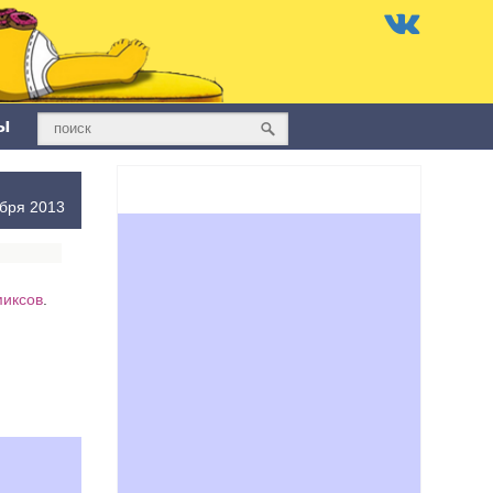
ы
бря 2013
миксов
.