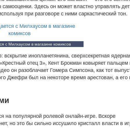
 самооценки. Здесь он может властно управлять дет
пользуя при разговоре с ними саркастический тон.
я с Милхаусом в магазине комиксов
о: вскрытие инопланетянина, сверхсекретная ядерна
Крестный отец 3», Кент Брокман ковыряет пальцем в
ео он разоблачает Гомера Симпсона, как тот выпус
того Джефри был на некоторе время арестован, а его
ми
 на популярной ролевой онлайн-игре. Вскоре
ет, но это бы сильно иссушило кристалл власти в иг