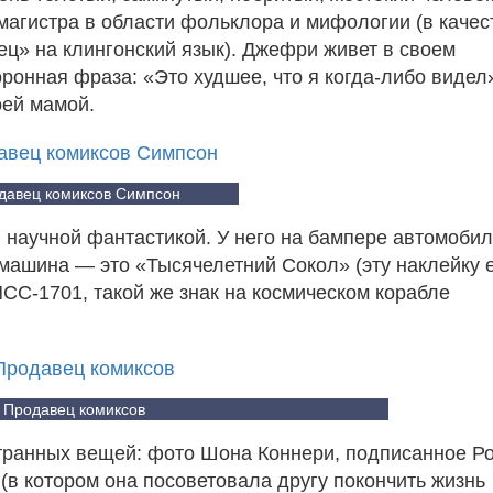
магистра в области фольклора и мифологии (в качес
ец» на клингонский язык). Джефри живет в своем
онная фраза: «Это худшее, что я когда-либо видел»
оей мамой.
давец комиксов Симпсон
 научной фантастикой. У него на бампере автомоби
 машина — это «Тысячелетний Сокол» (эту наклейку 
CC-1701, такой же знак на космическом корабле
Продавец комиксов
 странных вещей: фото Шона Коннери, подписанное 
(в котором она посоветовала другу покончить жизнь