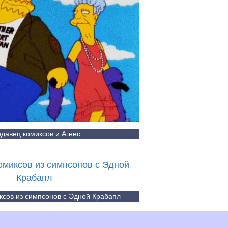
давец комиксов и Агнес
ксов из симпсонов с Эдной Крабапл