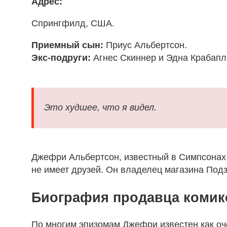
Адрес:
Спрингфилд
,
США
.
Приемный сын:
Приус Альбертсон
.
Экс-подруги:
Агнес Скиннер и Эдна Крабапл
Это худшее, что я видел.
Джефри Альбертсон, известный в Симпсонах 
не имеет друзей. Он владелец магазина Под
Биография продавца комик
По многим эпизомам Джефри известен как оче