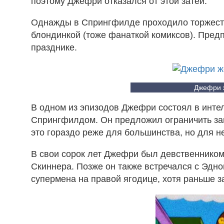
поэтому Джефри отказался от этой затеи.
Однажды в Спрингфилде проходило торжеств
блондинкой (тоже фанаткой комиксов). Пред
празднике.
Джефри ж
В одном из эпизодов Джефри состоял в инте
Спрингфилдом. Он предложил ограничить заня
это гораздо реже для большинства, но для н
В свои сорок лет Джефри был девственником,
Скиннера. Позже он также встречался с Эдно
супермена на правой ягодице, хотя раньше за