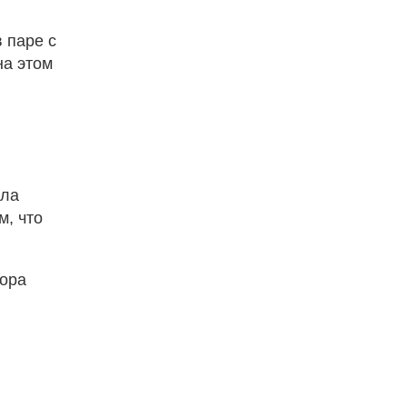
 паре с
на этом
яла
м, что
тора