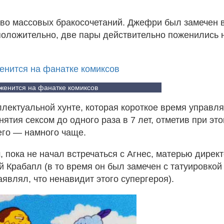
о массовых бракосочетаний. Джефри был замечен в
положительно, две пары действительно поженились 
енится на фанатке комиксов
ллектуальной хунте, которая короткое время управл
тия сексом до одного раза в 7 лет, отметив при это
его — намного чаще.
 пока не начал встречаться с Агнес, матерью дирек
й Крабапл (в то время он был замечен с татуировкой
являл, что ненавидит этого супергероя).