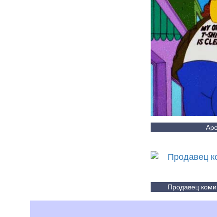
Аро
Продавец коми