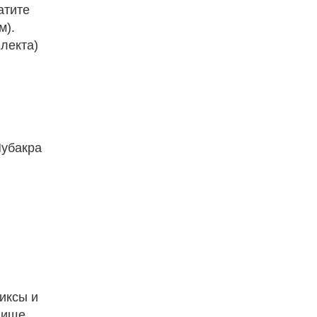
атите
м).
лекта)
Чубакра
иксы и
лище,