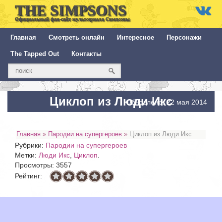
THE SIMPSONS
Официальный фан-сайт мультсериала Симпсоны
Главная
Смотреть онлайн
Интересное
Персонажи
The Tapped Out
Контакты
Циклоп из Люди Икс
Обновлено: 22 мая 2014
Главная
»
Пародии на супергероев
»
Циклоп из Люди Икс
Рубрики:
Пародии на супергероев
Метки:
Люди Икс
,
Циклоп
.
Просмотры: 3557
Рейтинг: