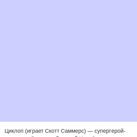
Циклоп (играет Скотт Саммерс) — супергерой-