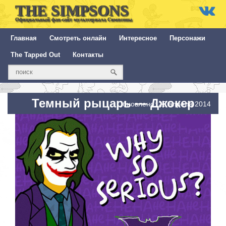
THE SIMPSONS
Официальный фан-сайт мультсериала Симпсоны
Главная
Смотреть онлайн
Интересное
Персонажи
The Tapped Out
Контакты
Темный рыцарь — Джокер
Обновлено: 25 апреля 2014