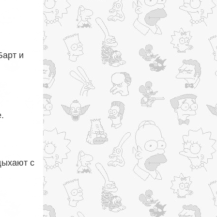
Барт и
.
дыхают с