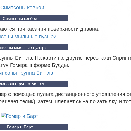
Симпсоны ковбои
ются при касании поверхности дивана.
псоны мыльные пузыри
руппы Биттлз. На картинке другие персонажи Сприн
атуя Гомера в форме Будды.
импсоны группа Биттлз
мер с помощью пульта дистанционного управления о
раивает телик), затем шлепает сына по затылку, и тот
Гомер и Барт