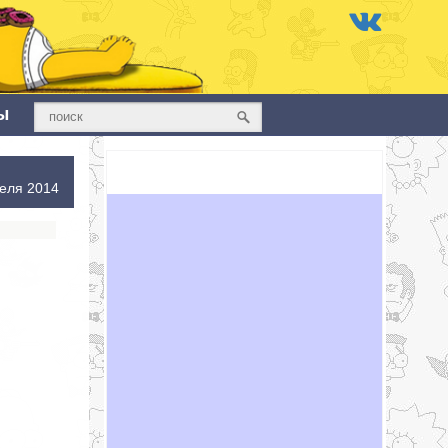
ы
еля 2014