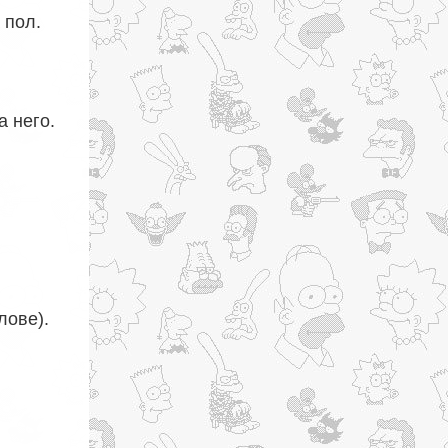
 пол.
а него.
лове).