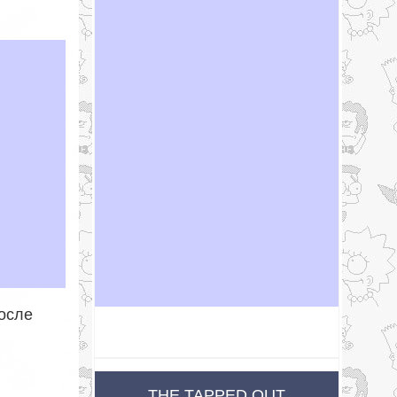
осле
THE TAPPED OUT