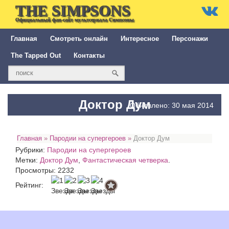
THE SIMPSONS
Официальный фан-сайт мультсериала Симпсоны
Главная
Смотреть онлайн
Интересное
Персонажи
The Tapped Out
Контакты
Доктор Дум
Обновлено: 30 мая 2014
Главная
»
Пародии на супергероев
»
Доктор Дум
Рубрики:
Пародии на супергероев
Метки:
Доктор Дум
,
Фантастическая четверка
.
Просмотры: 2232
Рейтинг: