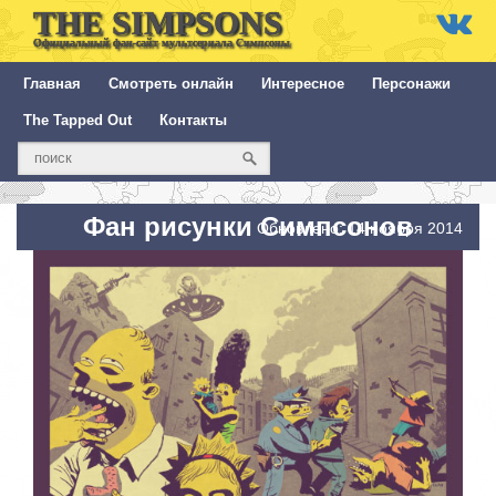
THE SIMPSONS
Официальный фан-сайт мультсериала Симпсоны
Главная
Смотреть онлайн
Интересное
Персонажи
The Tapped Out
Контакты
Фан рисунки Симпсонов
Обновлено: 14 ноября 2014