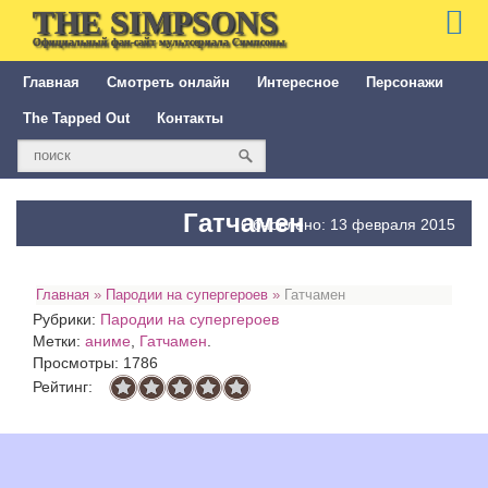
THE SIMPSONS
Официальный фан-сайт мультсериала Симпсоны
Главная
Смотреть онлайн
Интересное
Персонажи
The Tapped Out
Контакты
Гатчамен
Обновлено: 13 февраля 2015
Главная
»
Пародии на супергероев
»
Гатчамен
Рубрики:
Пародии на супергероев
Метки:
аниме
,
Гатчамен
.
Просмотры: 1786
Рейтинг: