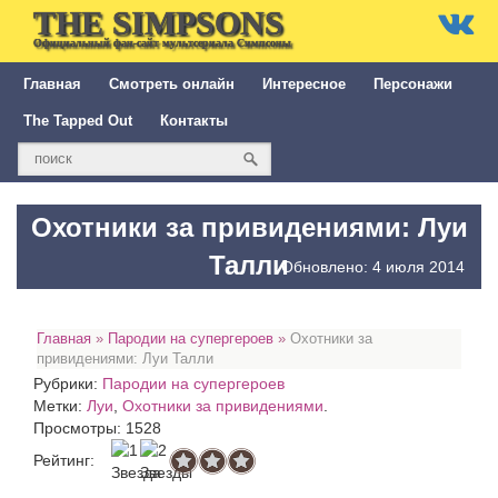
THE SIMPSONS
Официальный фан-сайт мультсериала Симпсоны
Главная
Смотреть онлайн
Интересное
Персонажи
The Tapped Out
Контакты
Охотники за привидениями: Луи
Талли
Обновлено: 4 июля 2014
Главная
»
Пародии на супергероев
»
Охотники за
привидениями: Луи Талли
Рубрики:
Пародии на супергероев
Метки:
Луи
,
Охотники за привидениями
.
Просмотры: 1528
Рейтинг: