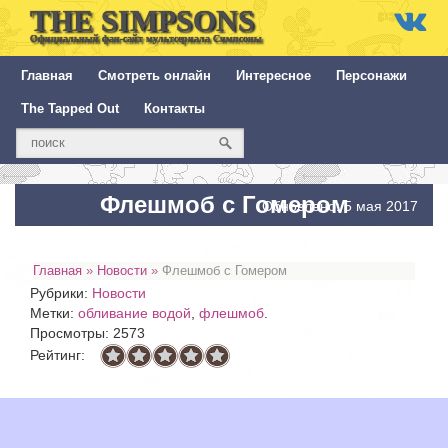
THE SIMPSONS
Официальный фан-сайт мультсериала Симпсоны
Главная
Смотреть онлайн
Интересное
Персонажи
The Tapped Out
Контакты
Флешмоб с Гомером
Обновлено: 5 мая 2017
Главная
»
Новости
»
Флешмоб с Гомером
Рубрики:
Новости
Метки:
обливание водой
,
флешмоб
.
Просмотры: 2573
Рейтинг: