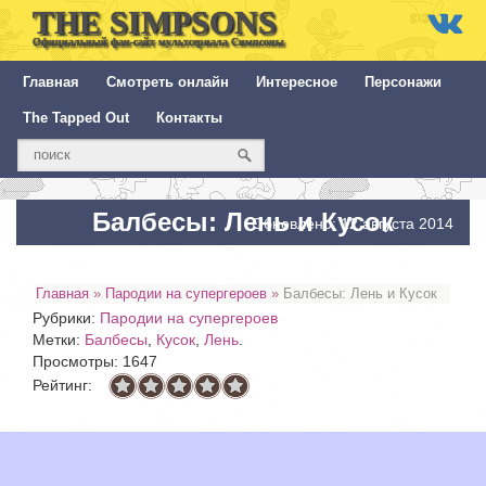
THE SIMPSONS
Официальный фан-сайт мультсериала Симпсоны
Главная
Смотреть онлайн
Интересное
Персонажи
The Tapped Out
Контакты
Балбесы: Лень и Кусок
Обновлено: 12 августа 2014
Главная
»
Пародии на супергероев
»
Балбесы: Лень и Кусок
Рубрики:
Пародии на супергероев
Метки:
Балбесы
,
Кусок
,
Лень
.
Просмотры: 1647
Рейтинг: