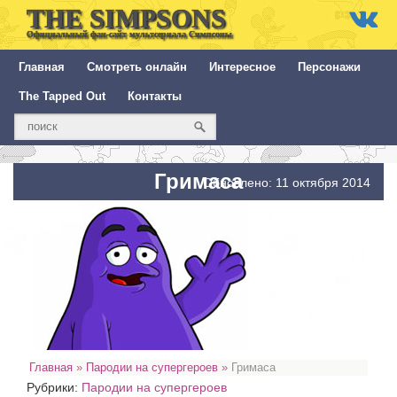
THE SIMPSONS
Официальный фан-сайт мультсериала Симпсоны
Главная
Смотреть онлайн
Интересное
Персонажи
The Tapped Out
Контакты
Гримаса
Обновлено: 11 октября 2014
Главная
»
Пародии на супергероев
»
Гримаса
Рубрики:
Пародии на супергероев