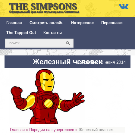
THE SIMPSONS
Официальный фан-сайт мультсериала Симпсоны
Главная
Смотреть онлайн
Интересное
Персонажи
The Tapped Out
Контакты
Железный человек
Обновлено: 8 июня 2014
Главная
»
Пародии на супергероев
»
Железный человек