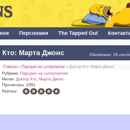
NS
ное
Персонажи
The Tapped Out
Контакт
 Кто: Марта Джонс
Обновлено: 26 сентя
Главная
»
Пародии на супергероев
»
Доктор Кто: Марта Джонс
Рубрики:
Пародии на супергероев
Метки:
Доктор Кто
,
Марта Джонс
.
Просмотры: 2391
Рейтинг: