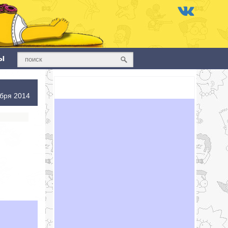
ы
бря 2014