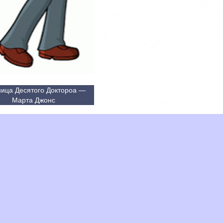
ница Десятого Доктороа —
Марта Джонс