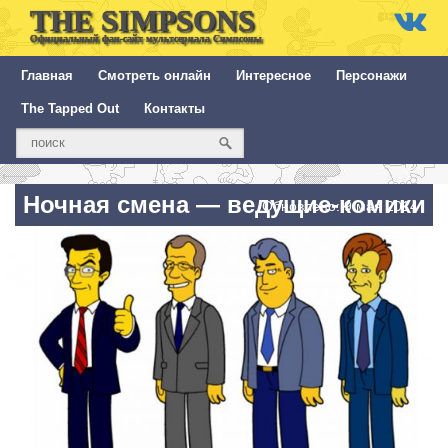
THE SIMPSONS
Официальный фан-сайт мультсериала Симпсоны
Главная
Смотреть онлайн
Интересное
Персонажи
The Tapped Out
Контакты
Ночная смена — ведущие-комики
Обновлено: 9 мая 2014