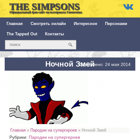
THE SIMPSONS
Официальный фан-сайт мультсериала Симпсоны
Главная
Смотреть онлайн
Интересное
Персонажи
The Tapped Out
Контакты
Ночной Змей
Обновлено: 24 мая 2014
Главная
»
Пародии на супергероев
»
Ночной Змей
Рубрики:
Пародии на супергероев