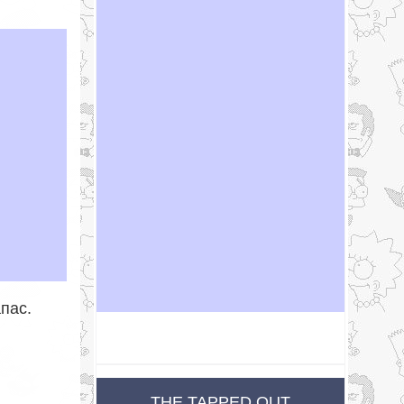
пас.
THE TAPPED OUT