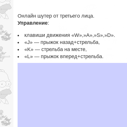
Онлайн шутер от третьего лица.
Управление
:
клавиши движения «W»,»A»,»S»,»D».
«J» — прыжок назад+стрельба,
«K» — стрельба на месте,
«L» — прыжок вперед+стрельба.