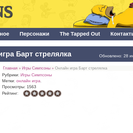
NS
ное
Персонажи
The Tapped Out
Контакт
игра Барт стрелялка
Обновлено: 28 и
Главная
»
Игры Симпсоны
»
Онлайн игра Барт стрелялка
Рубрики:
Игры Симпсоны
Метки:
онлайн игра
.
Просмотры: 1563
Рейтинг: