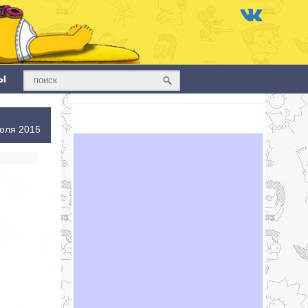
ы
юля 2015