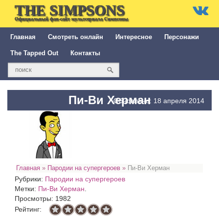
THE SIMPSONS
Официальный фан-сайт мультсериала Симпсоны
Главная
Смотреть онлайн
Интересное
Персонажи
The Tapped Out
Контакты
Пи-Ви Херман
Обновлено: 18 апреля 2014
Главная
»
Пародии на супергероев
»
Пи-Ви Херман
Рубрики:
Пародии на супергероев
Метки:
Пи-Ви Херман
.
Просмотры: 1982
Рейтинг: