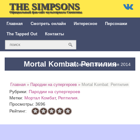
THE SIMPSONS
Официальный фан-сайт мультсериала Симпсоны
Главная
Смотреть онлайн
Интересное
Персонажи
The Tapped Out
Контакты
Mortal Kombat: Рептилия
Обновлено: 16 сентября 2014
Главная
»
Пародии на супергероев
»
Mortal Kombat: Рептилия
Рубрики:
Пародии на супергероев
Метки:
Мортал Комбат
,
Рептилия
.
Просмотры: 3696
Рейтинг: