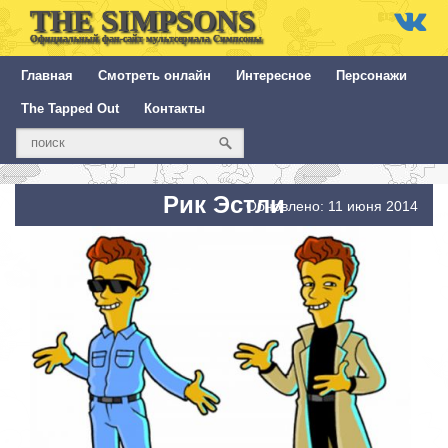
THE SIMPSONS
Официальный фан-сайт мультсериала Симпсоны
Главная
Смотреть онлайн
Интересное
Персонажи
The Tapped Out
Контакты
Рик Эстли
Обновлено: 11 июня 2014