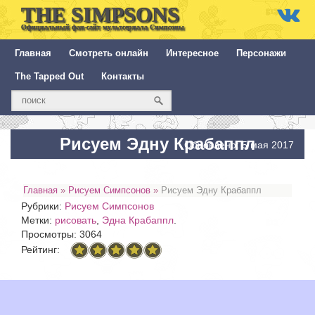
THE SIMPSONS
Официальный фан-сайт мультсериала Симпсоны
Главная
Смотреть онлайн
Интересное
Персонажи
The Tapped Out
Контакты
Рисуем Эдну Крабаппл
Обновлено: 5 мая 2017
Главная
»
Рисуем Симпсонов
»
Рисуем Эдну Крабаппл
Рубрики:
Рисуем Симпсонов
Метки:
рисовать
,
Эдна Крабаппл
.
Просмотры: 3064
Рейтинг: