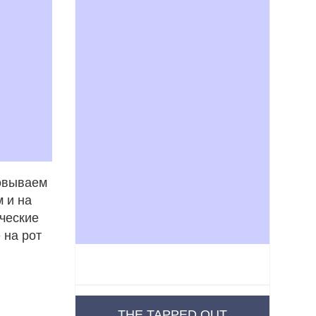
совываем
 и на
ческие
 на рот
THE TAPPED OUT