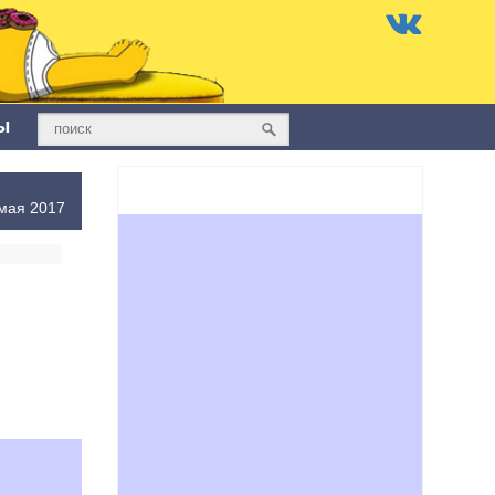
ы
мая 2017