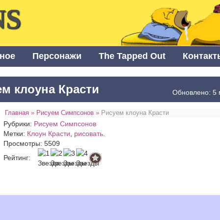
NS
ное
Персонажи
The Tapped Out
Контакт
ем клоуна Красти
Обновлено: 5 
Главная
»
Рисуем Симпсонов
»
Рисуем клоуна Красти
Рубрики:
Рисуем Симпсонов
Метки:
Клоун Красти
,
рисовать
.
Просмотры: 5509
Рейтинг: