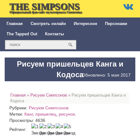
THE SIMPSONS
Официальный фан-сайт мультсериала Симпсоны
Главная
Смотреть онлайн
Интересное
Персонажи
The Tapped Out
Контакты
Рисуем пришельцев Канга и
Кодоса
Обновлено: 5 мая 2017
Главная
»
Рисуем Симпсонов
»
Рисуем пришельцев Канга и
Кодоса
Рубрики:
Рисуем Симпсонов
Метки:
Канг
,
пришелец
,
рисунок
.
Просмотры: 4636
Рейтинг: