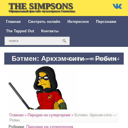
THE SIMPSONS
Официальный фан-сайт мультсериала Симпсоны
Главная
Смотреть онлайн
Интересное
Персонажи
The Tapped Out
Контакты
Бэтмен: Аркхэм-сити — Робин
Обновлено: 30 ноября 2014
Главная
»
Пародии на супергероев
»
Бэтмен: Аркхэм-сити —
Робин
Рубрики:
Пародии на супергероев