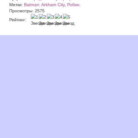
Метки:
Batman: Arkham City
,
Робин
.
Просмотры: 2575
Рейтинг: