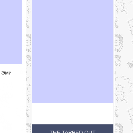
а Эми
THE TAPPED OUT