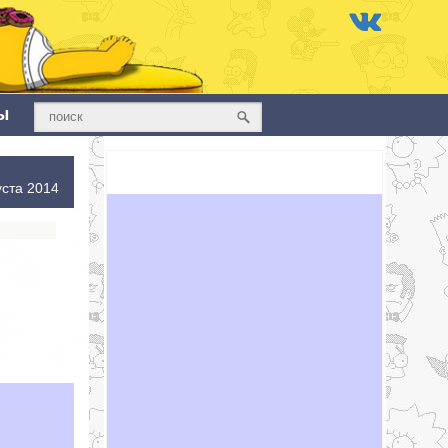
ы
уста 2014