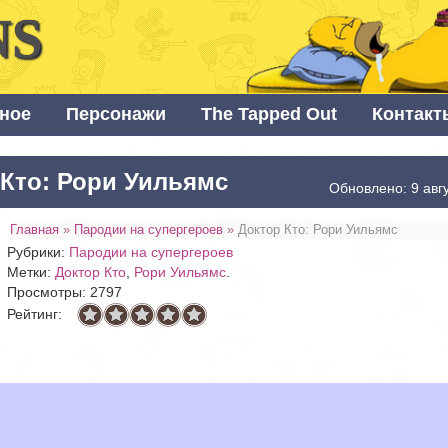
NS
ное
Персонажи
The Tapped Out
Контакт
 Кто: Рори Уильямс
Обновлено: 9 авг
Главная
»
Пародии на супергероев
»
Доктор Кто: Рори Уильямс
Рубрики:
Пародии на супергероев
Метки:
Доктор Кто
,
Рори Уильямс
.
Просмотры: 2797
Рейтинг: