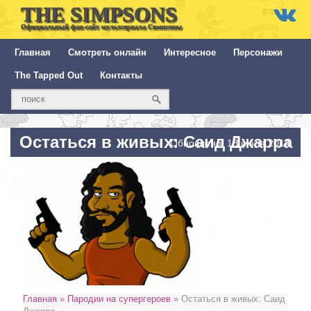
THE SIMPSONS
Официальный фан-сайт мультсериала Симпсоны
Главная
Смотреть онлайн
Интересное
Персонажи
The Tapped Out
Контакты
Остаться в живых: Саид Джарра
Обновлено: 18 июля 2014
Главная
»
Пародии на супергероев
»
Остаться в живых: Саид