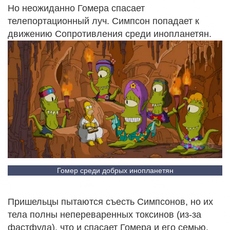
Но неожиданно Гомера спасает
телепортационный луч. Симпсон попадает к
движению Сопротивления среди инопланетян.
Гомер среди добрых инопланетян
Пришельцы пытаются съесть Симпсонов, но их
тела полны непереваренных токсинов (из-за
фастфуда), что и спасает Гомера и его семью.